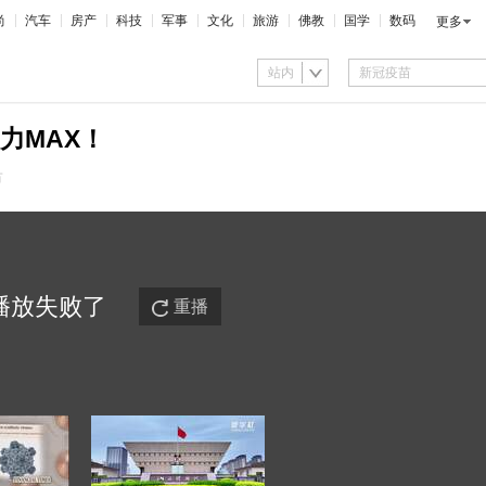
尚
汽车
房产
科技
军事
文化
旅游
佛教
国学
数码
更多
站内
力MAX！
市
播放
失败
了
重播