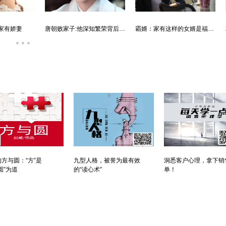
唐朝败家子:他深知繁荣背后的危机
霸婿：家有这样的女婿是福是祸？
方与圆：“方”是
九型人格，被誉为最有效
洞悉客户心理，拿下销
圆”为道
的“读心术”
单！