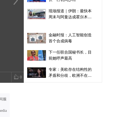
德国民众示威要求政府出
泽连斯基希望加强对华接
专家谈联合国
现场报道｜伊朗：最快本
台全国防暑计划
触，没多少诚意
届：拉美候选
周末与阿曼达成霍尔木兹
来坐庄背后是
协议
金融时报：人工智能创造
首个合成病毒
下一任联合国秘书长，目
前她呼声最高
专家：美欧存在结构性的
矛盾和分歧，欧洲不在美
0
国的战略重心里
废弃食用油能转化为生物
柴油？阿联酋试图通过技
术创新，推进能源转型
间服
日本专家：731进行过人
体实验，是很明确的，日
media
本政府不承认是有政治意