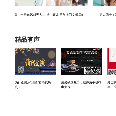
最强仙医：一身布艺却无人不识
婿中狂龙:三年上门女婿后的爆发
男人四十：家有娇妻
精品有声
为什么要从“清陵”看清代历
感受摄影魅力，教你用手机拍
处世的
史？
出大片
本，“