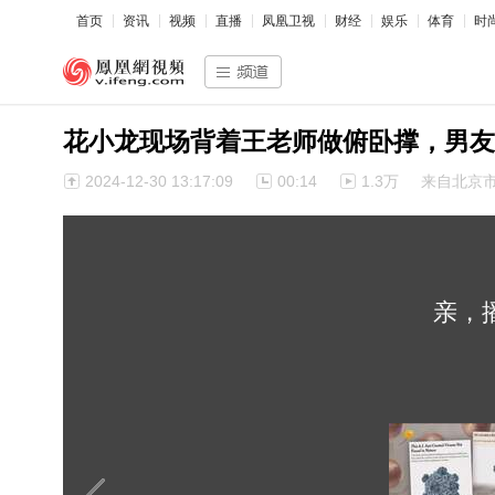
首页
资讯
视频
直播
凤凰卫视
财经
娱乐
体育
时
花小龙现场背着王老师做俯卧撑，男友
2024-12-30 13:17:09
00:14
1.3万
来自北京
亲，