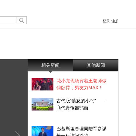
登录
注册
相关新闻
其他新闻
花小龙现场背着王老师做
俯卧撑，男友力MAX！
古代版“愤怒的小鸟”——
商代青铜器鸮卣
巴基斯坦总理同陆军参谋
长一行访问沙特