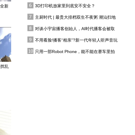
双生不夜粥
3D打印机放家里到底安不安全？
成全新
德国民众示威要求政府出
台全国防暑计划
主厨时代 | 最贵大排档双生不夜粥 潮汕扫地
僧 预告片
对谈小宇宙播客创始人，AI时代播客会被取
中方反制直击欧洲防务节
代吗?
点，专家：中国冶炼的稀
不用看脸!播客“相亲”?新一代年轻人听声音玩
土是它们必不可少的
恋综
拉美地区35年的期待！联
只用一部Robot Phone，能不能在赛车里拍
合国秘书长遴选，五常拥
出好莱坞大片？
有最终投票权
化扰乱
李胜峰痛批民进党是政治
鸦片，让台湾病入膏肓