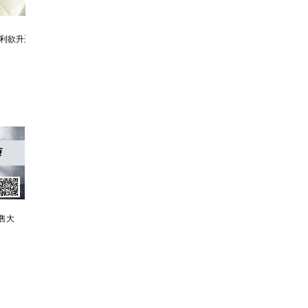
利欲升迁记：人生就是利欲场，利为媒，欲为介
傲世神荒：我若为邪，天下独尊
残阳帝国：如果核潜艇穿越了会发生什么？
售大