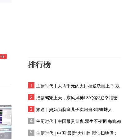
连发2道警告，中方再封
图
海，拖走菲船成定局？特
奥多罗亮出行政令
日本“闪电战式”设立“国家
情报局”，暴露了什么？
中欧相互管制规模再度升
级，交锋背后，谁会是真
正赢家？
排行榜
南海资源引各方角逐，专
家点明中国合法历史权益
主厨时代丨人均千元的大排档逆势而上？ 双
中东局势再升温！胡塞武
生不夜粥：消费群体一直在 只是换了个地方
装报复沙特，谋求进一步
把副驾宠上天，东风风神L8Y的家庭幸福密
的战略震慑效果
码
格陵兰危机，迫使北约一
旅途｜妈妈为脑瘫儿子卖房当8年蜘蛛人
致对特朗普说“不”
主厨时代丨中国最贵宵夜:双生不夜粥 每晚都
有人花两万吃一桌
从安倍到高市，日本的挑
主厨时代 | 中国”最贵“大排档 潮汕扫地僧：
衅越发肆无忌惮