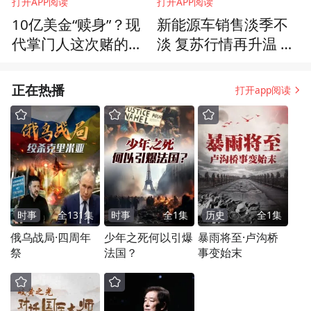
打开APP阅读
打开APP阅读
10亿美金“赎身”？现
新能源车销售淡季不
代掌门人这次赌的是
淡 复苏行情再升温 中
一整个时代
国车企加速全球布局
出海成必由之路
正在热播
打开app阅读
时事
全
131
集
时事
全
1
集
历史
全
1
集
俄乌战局·四周年
少年之死何以引爆
暴雨将至·卢沟桥
祭
法国？
事变始末