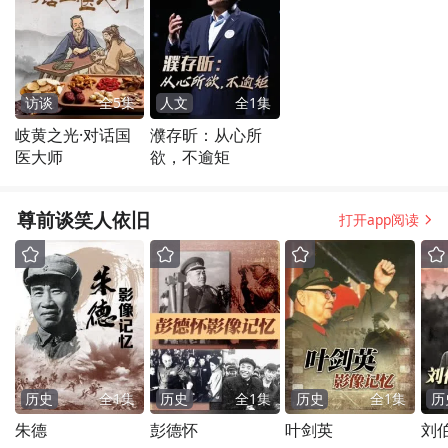
访谈
全
5
集
人文
全
1
集
岐黄之光·对话国
濮存昕：从心所
医大师
欲，不逾矩
尊前谈笑人依旧
打开app阅读
历史
全
1
集
历史
全
1
集
历史
全
1
集
历
朱德
彭德怀
叶剑英
刘