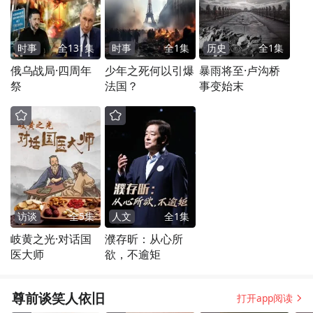
时事
全
131
集
时事
全
1
集
历史
全
1
集
俄乌战局·四周年
少年之死何以引爆
暴雨将至·卢沟桥
祭
法国？
事变始末
访谈
全
5
集
人文
全
1
集
岐黄之光·对话国
濮存昕：从心所
医大师
欲，不逾矩
尊前谈笑人依旧
打开app阅读