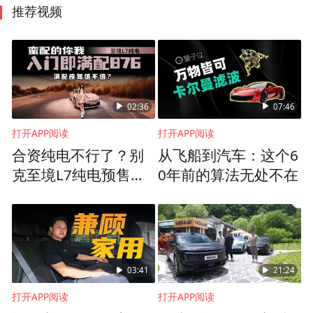
推荐视频
02:36
07:46
打开APP阅读
打开APP阅读
合资纯电不行了？别
从飞船到汽车：这个6
克至境L7纯电预售，8
0年前的算法无处不在
00V能否改写格局？
03:41
21:24
打开APP阅读
打开APP阅读