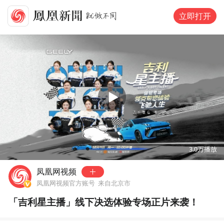
立即打开
00:00
44:21
3.0万
播放
凤凰网视频
凤凰网视频官方账号
来自北京市
「吉利星主播」线下决选体验专场正片来袭！