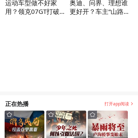
运动车型做不好家
奥迪、问界、理想谁
用？领克07GT打破常
更好开？车主“山路
规
+赛道”点评
正在热播
打开app阅读