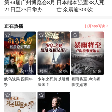
第34届广州博览会8月
日本熊本强震38人死
21日至23日举办
亡 余震逾300次
正在热播
打开app阅读
时事
全
131
集
时事
全
1
集
历史
全
1
集
俄乌战局·四周年
少年之死何以引爆
暴雨将至·卢沟桥
祭
法国？
事变始末