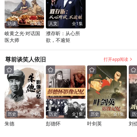
访谈
全
5
集
人文
全
1
集
岐黄之光·对话国
濮存昕：从心所
医大师
欲，不逾矩
尊前谈笑人依旧
打开app阅读
历史
全
1
集
历史
全
1
集
历史
全
1
集
历
朱德
彭德怀
叶剑英
刘