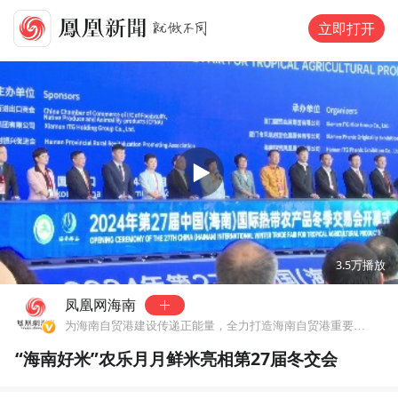
立即打开
00:00
04:13
3.5万
播放
凤凰网海南
为海南自贸港建设传递正能量，全力打造海南自贸港重要外宣窗口。
“海南好米”农乐月月鲜米亮相第27届冬交会