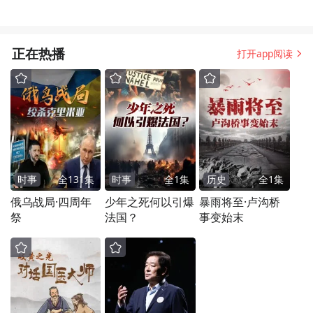
正在热播
打开app阅读
时事
全
131
集
时事
全
1
集
历史
全
1
集
俄乌战局·四周年
少年之死何以引爆
暴雨将至·卢沟桥
祭
法国？
事变始末