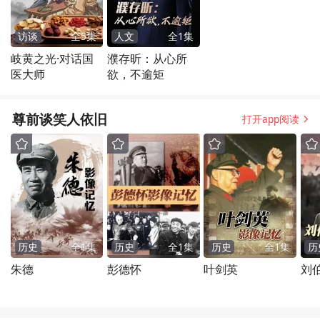
访谈
全
5
集
人文
全
1
集
岐黄之光·对话国
濮存昕：从心所
医大师
欲，不逾矩
尊前谈笑人依旧
打开app阅读
历史
全
1
集
历史
全
1
集
历史
全
1
集
历
朱德
彭德怀
叶剑英
刘