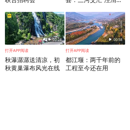
明”
00:28
00:58
打开APP阅读
打开APP阅读
秋瀑潺潺送清凉，初
都江堰：两千年前的
秋黄巢瀑布风光在线
工程至今还在用