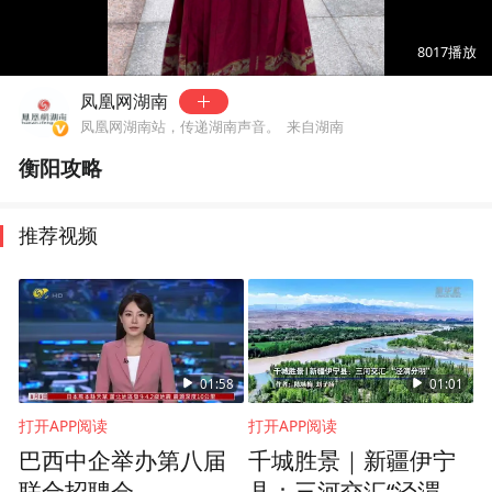
00:00
02:47
8017
播放
凤凰网湖南
凤凰网湖南站，传递湖南声音。
来自湖南
衡阳攻略
推荐视频
01:58
01:01
打开APP阅读
打开APP阅读
巴西中企举办第八届
千城胜景｜新疆伊宁
联合招聘会
县：三河交汇“泾渭分