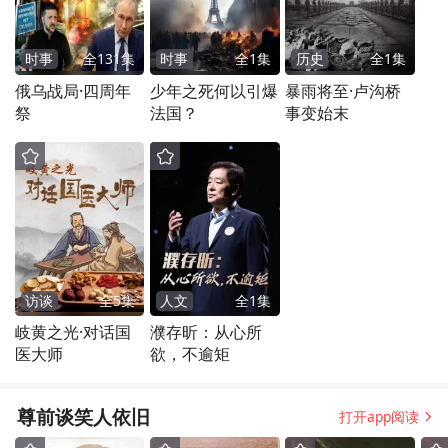
时事
全
131
集
时事
全
1
集
历史
全
1
集
俄乌战局·四周年
少年之死何以引爆
暴雨将至·卢沟桥
祭
法国？
事变始末
访谈
全
5
集
人文
全
1
集
岐黄之光·对话国
濮存昕：从心所
医大师
欲，不逾矩
尊前谈笑人依旧
打开app阅读