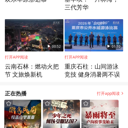
三代芳华
00:52
01:10
打开APP阅读
打开APP阅读
云南石林：燃动火把
重庆石柱：山间游泳
节 文旅焕新机
竞技 健身消暑两不误
正在热播
打开app阅读