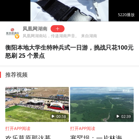
00:00
04:45
5220
播放
凤凰网湖南
凤凰网湖南站，传递湖南声音。
来自湖南
衡阳本地大学生特种兵式一日游，挑战只花100元
怒刷 25 个景点
推荐视频
00:58
02:39
打开APP阅读
打开APP阅读
欢乐草原那达慕
塞罕坝：一片林海，