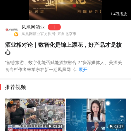
00:00
00:16
1.4万
播放
凤凰网酒业
凤凰网酒业官方账号
来自北京市
酒业相对论｜数智化是锦上添花，好产品才是核
心
“智慧旅游、数字化能否赋能酒旅融合？”资深媒体人、美酒美
食专栏作者朱学东在新一期凤凰网《...
展开
推荐视频
02:24
03:27