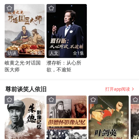
访谈
全
5
集
人文
全
1
集
岐黄之光·对话国
濮存昕：从心所
医大师
欲，不逾矩
尊前谈笑人依旧
打开app阅读