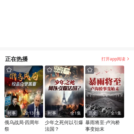
正在热播
打开app阅读
时事
全
131
集
时事
全
1
集
历史
全
1
集
俄乌战局·四周年
少年之死何以引爆
暴雨将至·卢沟桥
祭
法国？
事变始末