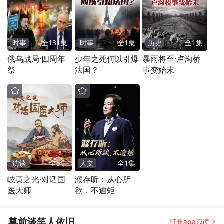
时事
全
131
集
时事
全
1
集
历史
全
1
集
俄乌战局·四周年
少年之死何以引爆
暴雨将至·卢沟桥
祭
法国？
事变始末
访谈
全
5
集
人文
全
1
集
岐黄之光·对话国
濮存昕：从心所
医大师
欲，不逾矩
尊前谈笑人依旧
打开app阅读