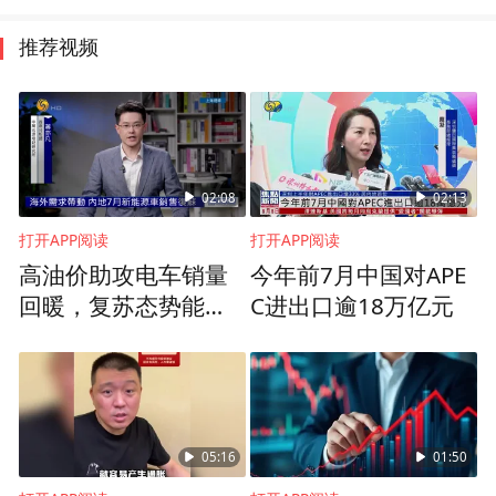
推荐视频
02:08
02:13
打开APP阅读
打开APP阅读
高油价助攻电车销量
今年前7月中国对APE
回暖，复苏态势能否
C进出口逾18万亿元
延续？
05:16
01:50