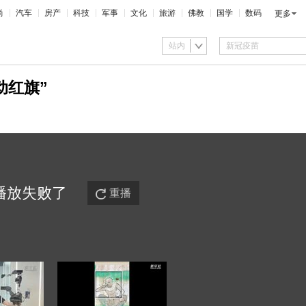
尚
汽车
房产
科技
军事
文化
旅游
佛教
国学
数码
更多
站内
动红旗”
播放
失败
了
重播