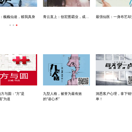
：巍巍仙途，赎我真身
青云直上：创宏图霸业，成人生赢家
方与圆：“方”是
九型人格，被誉为最有效
洞悉客户心理，拿下销
圆”为道
的“读心术”
单！