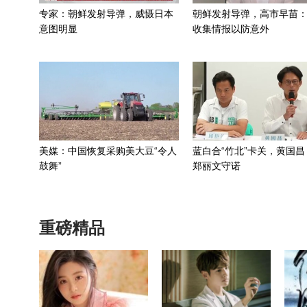
专家：朝鲜发射导弹，威慑日本
朝鲜发射导弹，高市早苗
意图明显
收集情报以防意外
美媒：中国恢复采购美大豆“令人
蓝白合“竹北”卡关，黄国昌
鼓舞”
郑丽文守诺
重磅精品