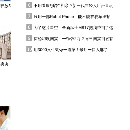
代吗?
塞思骗了特朗普
不用看脸!播客“相亲”?新一代年轻人听声音玩
释放5
在敦煌，我遇见了“时间的
恋综
手艺人”
只用一部Robot Phone，能不能在赛车里拍
出好莱坞大片？
为了这片星空，全新猛士M817把我带到了这
【甘快看】祁连灵根 甘
里，值了！
肃民乐板蓝根
探秘印度国宴！一顿饭2万？阿三国宴到底有
多离谱？
【甘快看】一枚汉简里
用3000只生蚝做一道菜！最后一口人麻了
的“反坐”铁律
互换协
如果文物会说话丨我是南
佐，黄土高原的文明灯塔