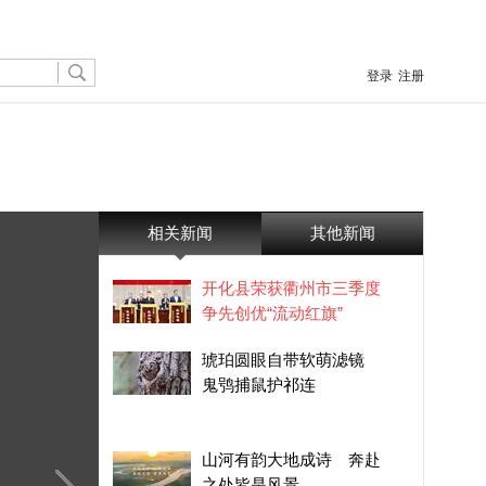
登录
注册
相关新闻
其他新闻
开化县荣获衢州市三季度
争先创优“流动红旗”
琥珀圆眼自带软萌滤镜
鬼鸮捕鼠护祁连
山河有韵大地成诗 奔赴
之处皆是风景