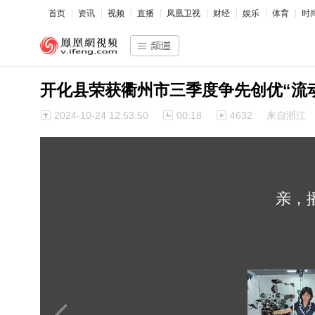
首页
资讯
视频
直播
凤凰卫视
财经
娱乐
体育
时
开化县荣获衢州市三季度争先创优“流
2024-10-24 12:53:50
00:18
4632
来自浙江
亲，