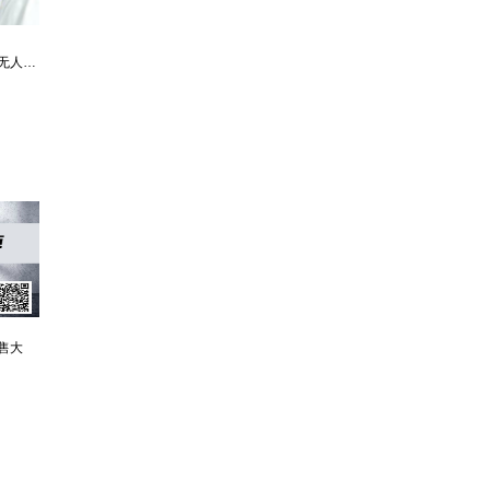
最强仙医：一身布艺却无人不识
婿中狂龙:三年上门女婿后的爆发
男人四十：家有娇妻
售大