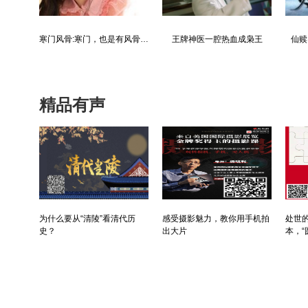
都市争锋被新来的女上司给看上
寒门风骨:寒门，也是有风骨的！
王牌神医一腔热血成枭王
仙赎
精品有声
为什么要从“清陵”看清代历
感受摄影魅力，教你用手机拍
处世的
史？
出大片
本，“