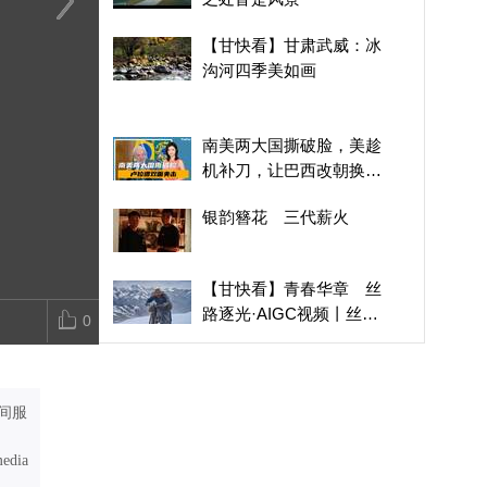
【甘快看】甘肃武威：冰
如果文物会说话丨我是南
山河有韵大地
【甘快看】甘肃武威：冰
沟河四季美如画
佐，黄土高原的文明灯塔
之处皆是风景
沟河四季美如画
南美两大国撕破脸，美趁
机补刀，让巴西改朝换
代？卢拉遭双面夹击
银韵簪花 三代薪火
【甘快看】青春华章 丝
路逐光·AIGC视频丨丝路
0
上的追光者
日本熊本县强震，宇城市
基建损毁严重
间服
活力中国调研行｜每天重
复练习500次 这就是机器
media
人的“毅力”