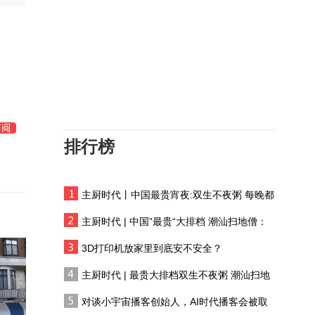
揭秘南海U型线的前世今
生
短视频｜“此刻，新疆”全
球网红共创传播活动夏季
篇（阿克苏站） “这个夏
民乐再添生物多样性“名
天 相约新疆”活动启动
片” 红外相机成功拍摄国
家一级保护动物雪豹
排行榜
别笑，千年壁画里藏着古
人全套变美日常
主厨时代丨中国最贵宵夜:双生不夜粥 每晚都
三伏天，来碗浆水
有人花两万吃一桌
主厨时代 | 中国”最贵“大排档 潮汕扫地僧：
双生不夜粥
“四海联动” 中东火烧连营
3D打印机放家里到底安不安全？
主厨时代 | 最贵大排档双生不夜粥 潮汕扫地
僧 预告片
差一点，美国自毁中东80
对谈小宇宙播客创始人，AI时代播客会被取
年布局，美媒爆料：赫格