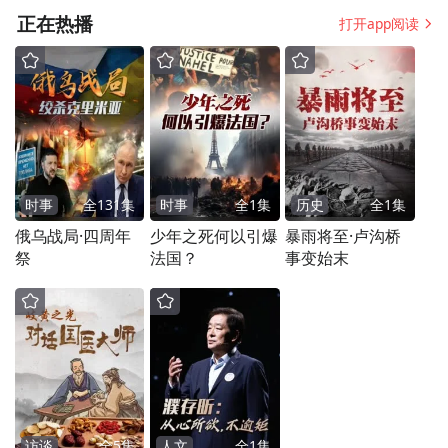
正在热播
打开app阅读
时事
全
131
集
时事
全
1
集
历史
全
1
集
俄乌战局·四周年
少年之死何以引爆
暴雨将至·卢沟桥
祭
法国？
事变始末
访谈
全
5
集
人文
全
1
集