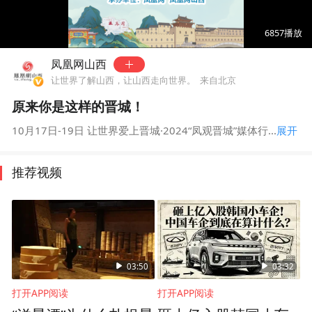
00:00
04:33
6857
播放
凤凰网山西
让世界了解山西，让山西走向世界。
来自北京
原来你是这样的晋城！
10月17日-19日 让世界爱上晋城·2024“凤观晋城”媒体行...
展开
推荐视频
03:50
03:32
打开APP阅读
打开APP阅读