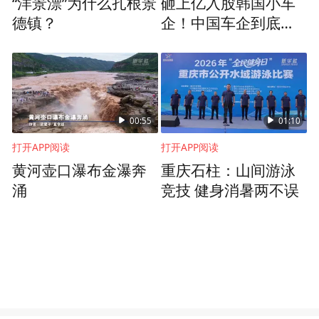
“洋景漂”为什么扎根景
砸上亿入股韩国小车
德镇？
企！中国车企到底在
算计什么？
00:55
01:10
打开APP阅读
打开APP阅读
黄河壶口瀑布金瀑奔
重庆石柱：山间游泳
涌
竞技 健身消暑两不误