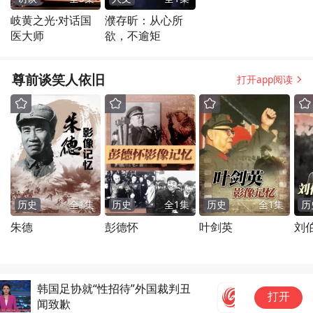
岐黄之光·对话国
濮存昕：从心所
医大师
欲，不逾矩
尊前谈笑人依旧
打开app阅读
历史
全
1
集
历史
全
1
集
历史
全
1
集
历
朱德
彭德怀
叶剑英
刘
日
打开