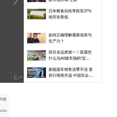
美国7月非农就业岗位意
经济政策一线微观察
最高20万元
日本粮食自给率跌至37%
外负增长
｜“微更新”激活小镇夜经
生新创办企业
创历史新低
济
如何正确理解通胀缩表与
生产力？
四月全品类第一！星愿凭
什么当A0级市场的“定海
神针”？
新能源车销售淡季不淡 复
苏行情再升温 中国车企加
0
速全球布局 出海成必由之
最高20万元，济南大学生
路
新创办企业补贴别错过
间服
巴西总统批鲁比奥：他是
罪魁祸首
media