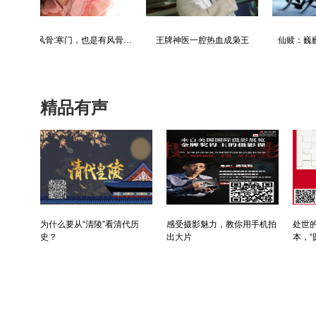
青云直上：创宏图霸业，成人生赢家
最强仙医：一身布艺却无人不识
精品有声
为什么要从“清陵”看清代历
感受摄影魅力，教你用手机拍
处世的
史？
出大片
本，“