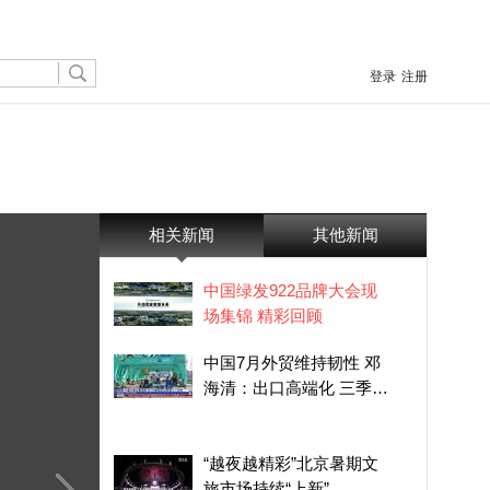
登录
注册
相关新闻
其他新闻
中国绿发922品牌大会现
场集锦 精彩回顾
中国7月外贸维持韧性 邓
海清：出口高端化 三季度
形势保持乐观
“越夜越精彩”北京暑期文
旅市场持续“上新”