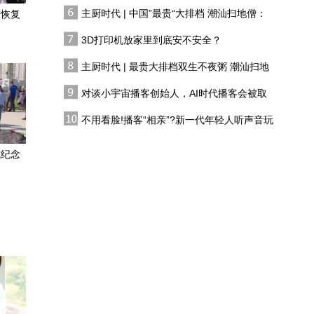
有人花两万吃一桌
主厨时代 | 中国”最贵“大排档 潮汕扫地僧：
求恢复
小米错峰入局增程，瞄准
双生不夜粥
露营野餐需求，新玩法能
3D打印机放家里到底安不安全？
否跑通旧赛道？
主厨时代 | 最贵大排档双生不夜粥 潮汕扫地
交付量首破十万，零跑性
僧 预告片
价比领跑新势力？专家解
对谈小宇宙播客创始人，AI时代播客会被取
读
代吗?
伊朗战争对美日的冲击
不用看脸!播客“相亲”?新一代年轻人听声音玩
恋综
式纪念
中国造船业崛起反超美
国，周锡玮：中国人吃苦
耐劳