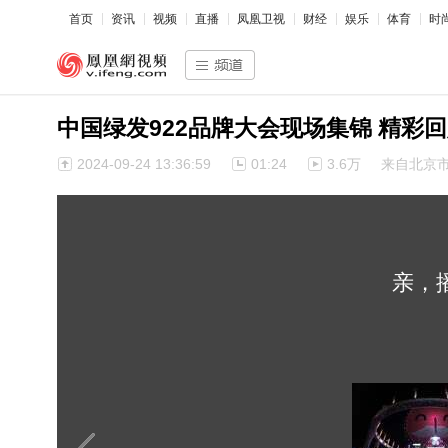
首页
资讯
视频
直播
凤凰卫视
财经
娱乐
体育
时
中国绿发922品牌大会现场集锦 精彩
2024-09-24 13:36:59
01:24
3.6万
来自北京
亲，