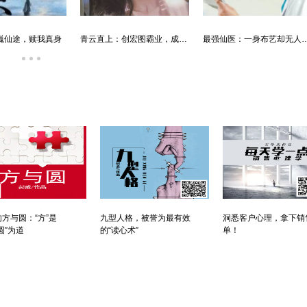
婿中狂龙:三年上门女婿后的爆发
男人四十：家有娇妻
唐朝败家子:他深知繁荣背后的危机
方与圆：“方”是
九型人格，被誉为最有效
洞悉客户心理，拿下销
圆”为道
的“读心术”
单！