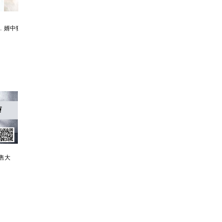
霸婿：家有这样的女婿是福是祸？
利欲升迁记：人生就是利欲场，利为媒，欲为介
售大