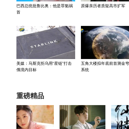
巴西总统批鲁比奥：他是罪魁祸
原爆亲历者质疑高市扩军
首
美媒：马斯克拒乌用“星链”打击
五角大楼拟年底前首测金
俄境内目标
系统
重磅精品