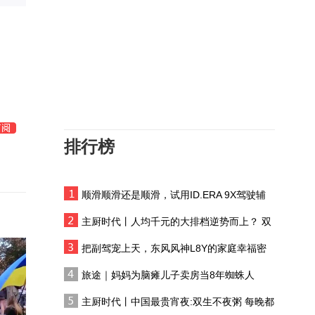
山东菏泽：着力打造长时
储能产业高地
海南三亚：多元业态焕新
暑期消费
经济政策一线微观察｜“微
更新”激活小镇夜经济
排行榜
美国为啥救日元
顺滑顺滑还是顺滑，试用ID.ERA 9X驾驶辅
产业发展开新局｜老区铜
助系统
企的“新质答卷”
主厨时代丨人均千元的大排档逆势而上？ 双
生不夜粥：消费群体一直在 只是换了个地方
10亿美金“赎身”？现代掌
把副驾宠上天，东风风神L8Y的家庭幸福密
门人这次赌的是一整个时
码
旅途｜妈妈为脑瘫儿子卖房当8年蜘蛛人
代
新能源车销售强劲 渗透率
主厨时代丨中国最贵宵夜:双生不夜粥 每晚都
突破60%成主流