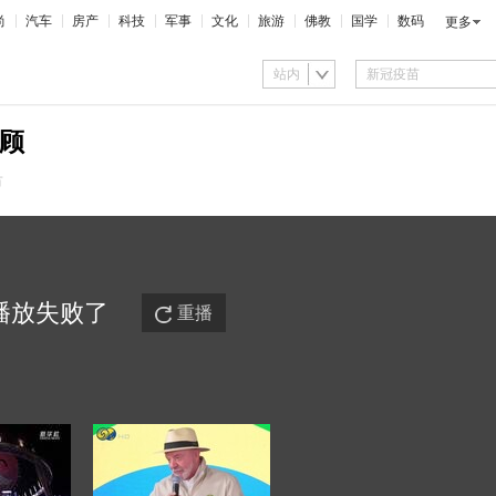
尚
汽车
房产
科技
军事
文化
旅游
佛教
国学
数码
更多
站内
回顾
市
播放
失败
了
重播