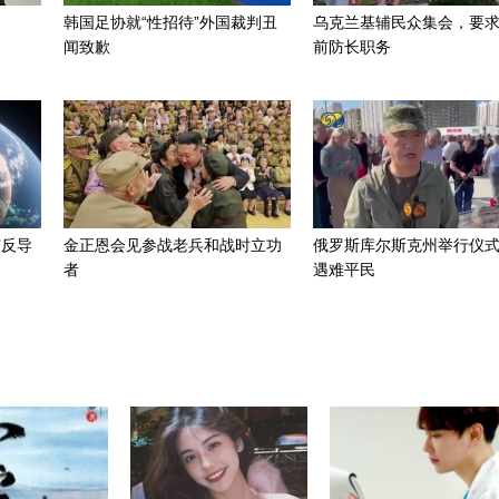
韩国足协就“性招待”外国裁判丑
乌克兰基辅民众集会，要
闻致歉
前防长职务
穹反导
金正恩会见参战老兵和战时立功
俄罗斯库尔斯克州举行仪
者
遇难平民