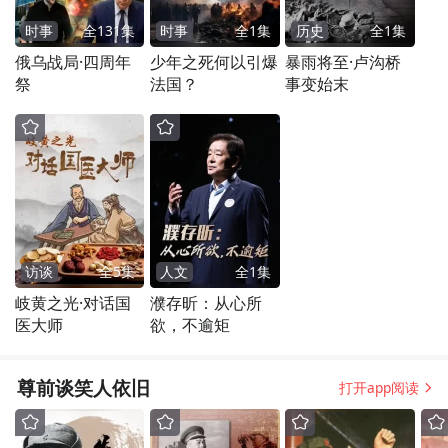
时事
全
131
集
时事
全
1
集
历史
全
1
集
俄乌战局·四周年
少年之死何以引爆
暴雨将至·卢沟桥
祭
法国？
事变始末
访谈
全
5
集
人文
全
1
集
岐黄之光·对话国
濮存昕：从心所
医大师
欲，不逾矩
尊前谈笑人依旧
打开app阅读