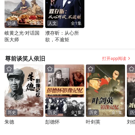
访谈
全
5
集
人文
全
1
集
岐黄之光·对话国
濮存昕：从心所
医大师
欲，不逾矩
尊前谈笑人依旧
打开app阅读
历史
全
1
集
历史
全
1
集
历史
全
1
集
历
朱德
彭德怀
叶剑英
刘