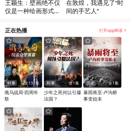
王颖生：壁画绝不仅
在敦煌，我遇见了“时
仅是一种绘画形式，
间的手艺人”
它保存了几个层面的
宝贵财富
正在热播
打开app阅读
时事
全
131
集
时事
全
1
集
历史
全
1
集
俄乌战局·四周年
少年之死何以引爆
暴雨将至·卢沟桥
祭
法国？
事变始末