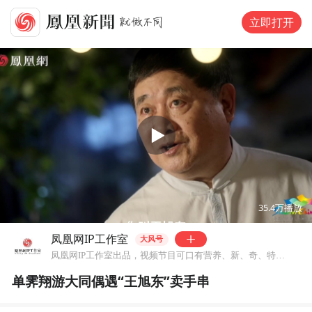
立即打开
00:00
02:15
35.4万
播放
凤凰网IP工作室
大风号
凤凰网IP工作室出品，视频节目可口有营养、新、奇、特、爽~
单霁翔游大同偶遇“王旭东”卖手串