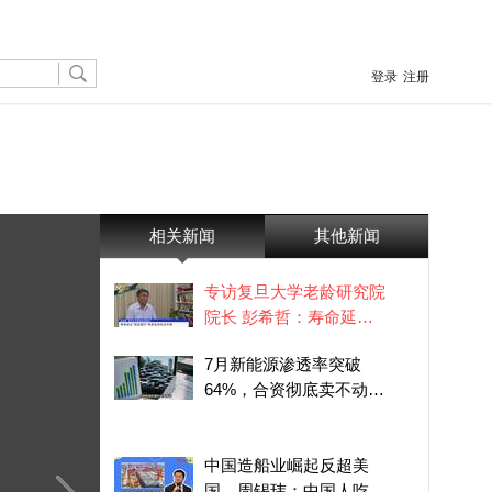
登录
注册
相关新闻
其他新闻
专访复旦大学老龄研究院
院长 彭希哲：寿命延
长“现收现付”养老金将无
7月新能源渗透率突破
法平衡
64%，合资彻底卖不动
了？
中国造船业崛起反超美
国，周锡玮：中国人吃苦