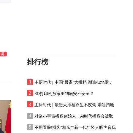
7月份大宗商品价格指数
同比增长15.5%
如何正确理解通胀缩表与
生产力？
特朗普再发“最后通牒” 伊
朗强硬否认与美对话 内地
楼市7月持续回暖 下半年
排行榜
美伊谈判再现转机 国际油
政策端如何发力
价高位回落 A股市场全线
反弹 科技牛市能否延续
主厨时代 | 中国”最贵“大排档 潮汕扫地僧：
央行购金潮支撑，金价静
双生不夜粥
待非农大考
3D打印机放家里到底安不安全？
迈入第十年，广汽埃安如
主厨时代 | 最贵大排档双生不夜粥 潮汕扫地
何支撑年轻化战略？
僧 预告片
对谈小宇宙播客创始人，AI时代播客会被取
代吗?
调查：新加坡企业对2026
不用看脸!播客“相亲”?新一代年轻人听声音玩
年营商前景谨慎