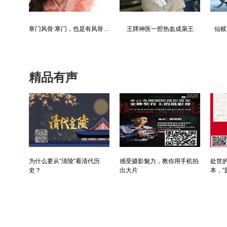
寒门风骨:寒门，也是有风骨的！
王牌神医一腔热血成枭王
仙赎：巍巍仙途，赎我真身
精品有声
为什么要从“清陵”看清代历
感受摄影魅力，教你用手机拍
处世的
史？
出大片
本，“