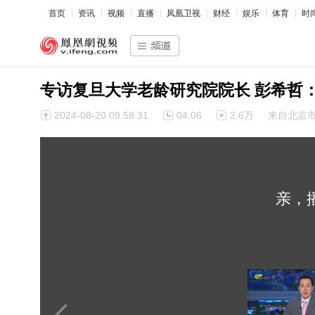
首页
资讯
视频
直播
凤凰卫视
财经
娱乐
体育
时
专访复旦大学老龄研究院院长 彭希哲
2024-08-20 09:58:31
04:06
2.6万
来自北京
亲，