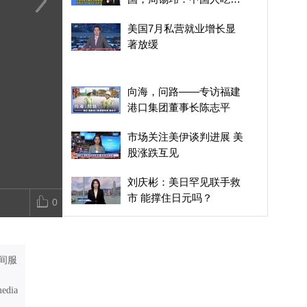
耐劳
中国造船业崛起反超美
北京被确认为2029年“世
迈入第十年，
美国7月私营就业增长显
国，周锡玮：中国人吃苦
界建筑之都”
何支撑年轻化
著放缓
耐劳
向海，问路——专访福建
港口集团董事长陈志平
市场关注美伊谈判进展 美
股涨跌互见
刘庆彬：美日罕见联手救
市 能撑住日元吗？
0
迈入第十年，广汽埃安如
何支撑年轻化战略？
间服
调查：新加坡企业对2026
年营商前景谨慎
media