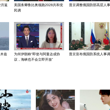
2月返
美国务卿鲁比奥领跑2028共和党
普京调整俄国防部高层人
民调
尔木兹
为何伊朗称“即使与阿曼达成协
普京宣布俄国防系统人事
议，海峡也不会立即开放”