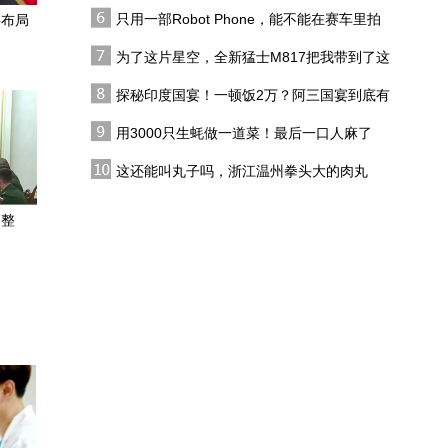
恋综
只用一部Robot Phone，能不能在赛车里拍
事布局
中东局势影响扩大 澳大利
出好莱坞大片？
亚油价及生活成本飙升
为了这片星空，全新猛士M817把我带到了这
里，值了！
探秘印度国宴！一顿饭2万？阿三国宴到底有
对话53度汾酒老作坊新品
多离谱？
设计者之一、著名紫砂大
用3000只生蚝做一道菜！最后一口人麻了
师范泽锋：当东方佳酿邂
美国7月私营就业增长显
逅千年紫砂
这还能叫丸子吗，浙江温州拳头大的肉丸
著放缓
子，尝尝味道咋样
调整
北京被确认为2029年“世界
建筑之都”