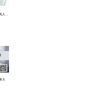
婿中狂龙:三年上门女婿后的爆发
男人四十：家有娇妻
唐朝败家子:他深知繁荣背后的危机
售大