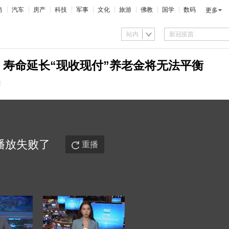
尚
汽车
房产
科技
军事
文化
旅游
佛教
国学
数码
更多
站内
：寿命延长“现收现付”养老金将无法平衡
市
播放
失败
了
重播