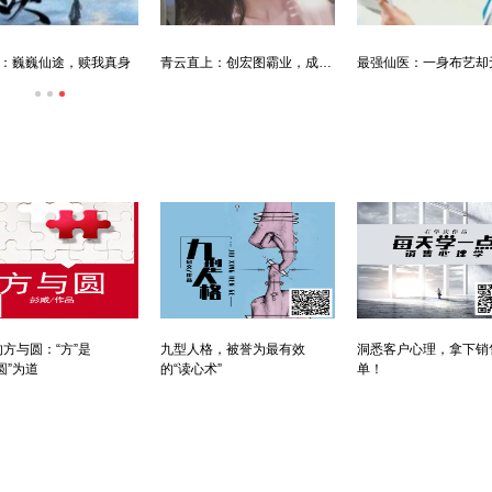
青云直上：创宏图霸业，成人生赢家
最强仙医：一身布艺却无人不识
方与圆：“方”是
九型人格，被誉为最有效
洞悉客户心理，拿下销
圆”为道
的“读心术”
单！