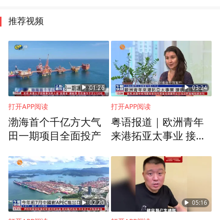
推荐视频
01:26
03:24
打开APP阅读
打开APP阅读
渤海首个千亿方大气
粤语报道｜欧洲青年
田一期项目全面投产
来港拓亚太事业 接轨
全球市场
02:20
05:16