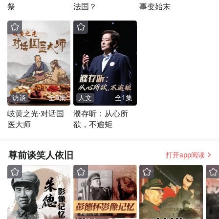
祭
法国？
事变始末
访谈
全
5
集
人文
全
1
集
岐黄之光·对话国
濮存昕：从心所
医大师
欲，不逾矩
尊前谈笑人依旧
打开app阅读