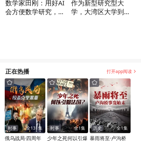
数学家田刚：用好AI
作为新型研究型大
饰官图因为后台操作
会方便数学研究，但
学，大湾区大学到底
失误，被放
方向的选择是AI无法
为何“新”？
完成的
正在热播
打开app阅读
时事
全
131
集
时事
全
1
集
历史
全
1
集
俄乌战局·四周年
少年之死何以引爆
暴雨将至·卢沟桥