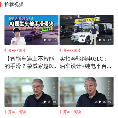
推荐视频
01:57
05:12
打开APP阅读
打开APP阅读
【智能车遇上不智能
实拍奔驰纯电GLC：
的手滑？荣威家越07
油车设计+纯电平台，
这波翻车算神操作
这波有搞头？
吗？】 车企运营同学
的手滑，我们见过不
少。但这次的主角，
偏偏是一台号称“AI原
03:16
02:39
生”的车。8月7日上
打开APP阅读
打开APP阅读
午，荣威家越07的内