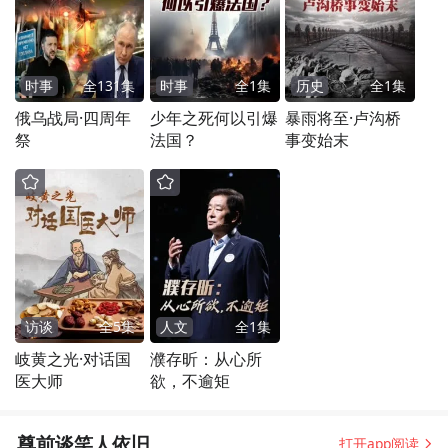
时事
全
131
集
时事
全
1
集
历史
全
1
集
俄乌战局·四周年
少年之死何以引爆
暴雨将至·卢沟桥
祭
法国？
事变始末
访谈
全
5
集
人文
全
1
集
岐黄之光·对话国
濮存昕：从心所
医大师
欲，不逾矩
尊前谈笑人依旧
打开app阅读