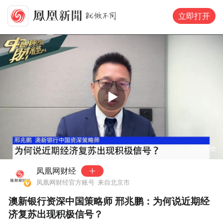
立即打开
00:00
02:44
2.6万
播放
凤凰网财经
凤凰网财经官方账号
来自北京市
澳新银行资深中国策略师 邢兆鹏：为何说近期经
济复苏出现积极信号？