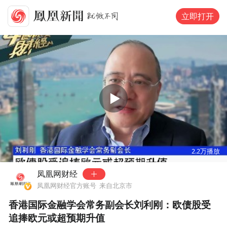
立即打开
00:00
01:42
2.2万
播放
凤凰网财经
凤凰网财经官方账号
来自北京市
香港国际金融学会常务副会长刘利刚：欧债股受
追捧欧元或超预期升值