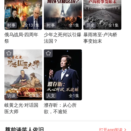
时事
全
131
集
时事
全
1
集
历史
全
1
集
俄乌战局·四周年
少年之死何以引爆
暴雨将至·卢沟桥
祭
法国？
事变始末
访谈
全
5
集
人文
全
1
集
岐黄之光·对话国
濮存昕：从心所
医大师
欲，不逾矩
尊前谈笑人依旧
打开app阅读