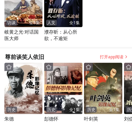
访谈
全
5
集
人文
全
1
集
岐黄之光·对话国
濮存昕：从心所
医大师
欲，不逾矩
尊前谈笑人依旧
打开app阅读
历史
全
1
集
历史
全
1
集
历史
全
1
集
历
朱德
彭德怀
叶剑英
刘