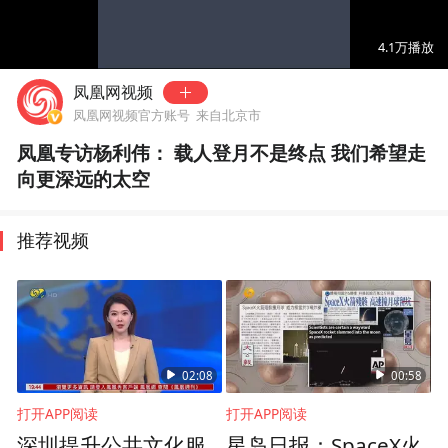
00:00
00:25
4.1万
播放
凤凰网视频
凤凰网视频官方账号
来自北京市
凤凰专访杨利伟： 载人登月不是终点 我们希望走
向更深远的太空
推荐视频
02:08
00:58
打开APP阅读
打开APP阅读
深圳提升公共文化服
星岛日报：SpaceX火