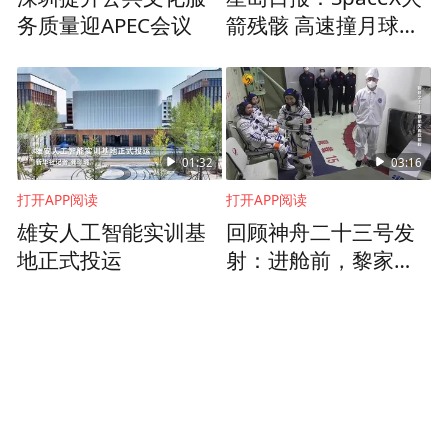
务质量迎APEC会议
箭残骸 高速撞月球留
坑
01:32
03:16
打开APP阅读
打开APP阅读
雄安人工智能实训基
回顾神舟二十三号发
地正式投运
射：进舱前，黎家盈
展示肩膀上国旗对镜
头比心