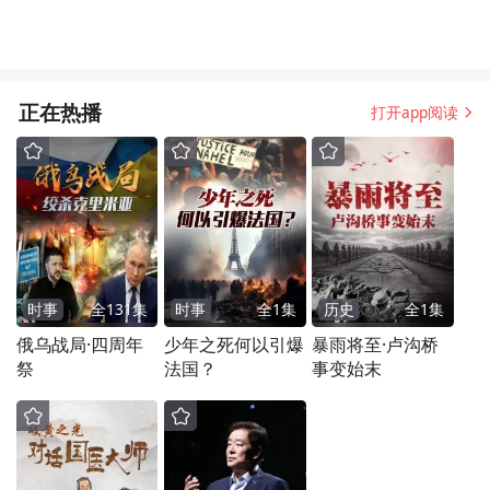
正在热播
打开app阅读
时事
全
131
集
时事
全
1
集
历史
全
1
集
俄乌战局·四周年
少年之死何以引爆
暴雨将至·卢沟桥
祭
法国？
事变始末