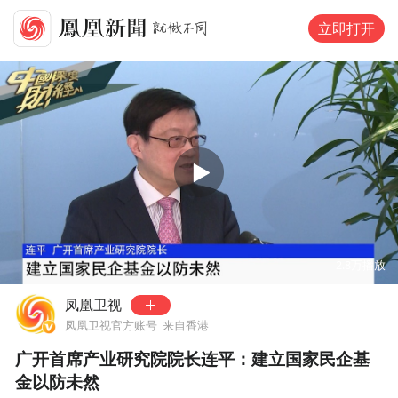
立即打开
00:00
04:32
2.8万
播放
凤凰卫视
凤凰卫视官方账号
来自香港
广开首席产业研究院院长连平：建立国家民企基
金以防未然