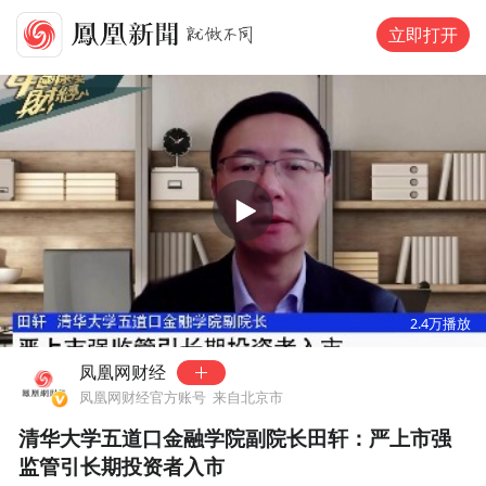
立即打开
00:00
05:24
2.4万
播放
凤凰网财经
凤凰网财经官方账号
来自北京市
清华大学五道口金融学院副院长田轩：严上市强
监管引长期投资者入市