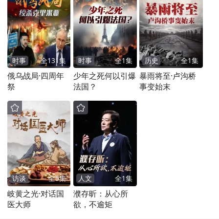
时事
全
131
集
时事
全
1
集
历史
全
1
集
俄乌战局·四周年
少年之死何以引爆
暴雨将至·卢沟桥
祭
法国？
事变始末
访谈
全
5
集
人文
全
1
集
岐黄之光·对话国
濮存昕：从心所
医大师
欲，不逾矩