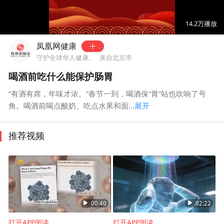
00:00
01:50
14.2万
播放
凤凰网健康
守护全球华人健康。
来自北京市
喝酒前吃什么能保护肠胃
“有酒有席，年味才浓。”春节一到，喝酒保“胃”站也吹响了号
角。喝酒前喝点酸奶、吃点水果和面...
展开
推荐视频
00:40
02:22
打开APP阅读
打开APP阅读