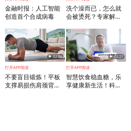
金融时报：人工智能
洗个澡而已，怎么就
创造首个合成病毒
会被烫死？专家解读
真实案例背后的伤人
元凶
02:06
02:27
打开APP阅读
打开APP阅读
不要盲目锻炼！平板
智慧饮食稳血糖，乐
支撑易损伤肩颈背肌
享健康新生活！科学
群，改良版本既安全
饮食控糖指南来了
又能练鲨鱼线