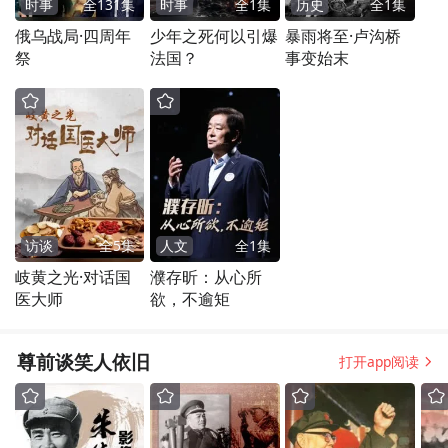
时事
全
131
集
时事
全
1
集
历史
全
1
集
俄乌战局·四周年
少年之死何以引爆
暴雨将至·卢沟桥
祭
法国？
事变始末
访谈
全
5
集
人文
全
1
集
岐黄之光·对话国
濮存昕：从心所
医大师
欲，不逾矩
尊前谈笑人依旧
打开app阅读