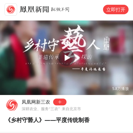
立即打开
00:00
04:06
5.8万
播放
凤凰网新三农
深耕农业、服务“三农”
来自北京市
《乡村守兿人》——平度传统制香