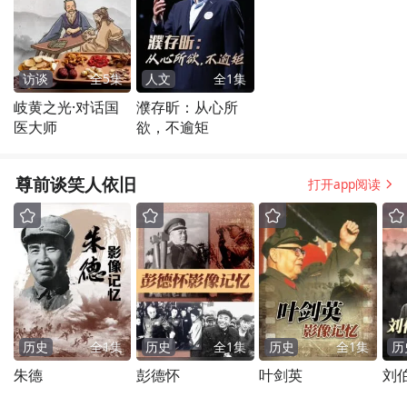
访谈
全
5
集
人文
全
1
集
岐黄之光·对话国
濮存昕：从心所
医大师
欲，不逾矩
尊前谈笑人依旧
打开app阅读
历史
全
1
集
历史
全
1
集
历史
全
1
集
历
朱德
彭德怀
叶剑英
刘