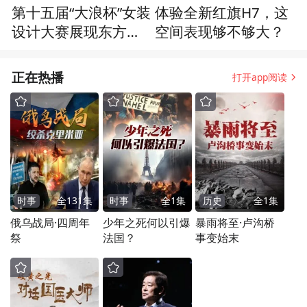
第十五届“大浪杯”女装
体验全新红旗H7，这
设计大赛展现东方美
空间表现够不够大？
学
正在热播
打开app阅读
时事
全
131
集
时事
全
1
集
历史
全
1
集
俄乌战局·四周年
少年之死何以引爆
暴雨将至·卢沟桥
祭
法国？
事变始末