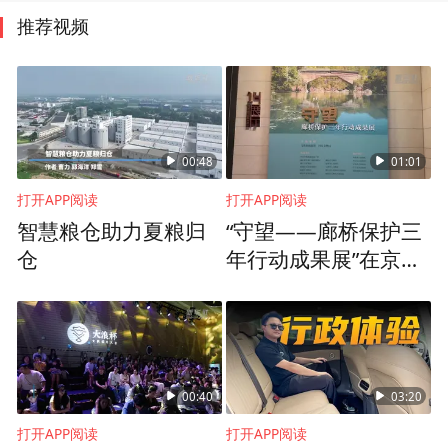
推荐视频
00:48
01:01
打开APP阅读
打开APP阅读
智慧粮仓助力夏粮归
“守望——廊桥保护三
仓
年行动成果展”在京开
展
00:40
03:20
打开APP阅读
打开APP阅读