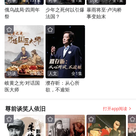
时事
全
131
集
时事
全
1
集
历史
全
1
集
俄乌战局·四周年
少年之死何以引爆
暴雨将至·卢沟桥
祭
法国？
事变始末
访谈
全
5
集
人文
全
1
集
岐黄之光·对话国
濮存昕：从心所
医大师
欲，不逾矩
尊前谈笑人依旧
打开app阅读