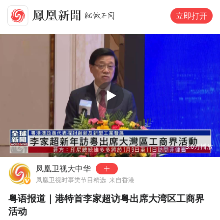
立即打开
00:00
02:17
3.0万
播放
凤凰卫视大中华
凤凰卫视时事类节目精选
来自香港
粤语报道｜港特首李家超访粤出席大湾区工商界
活动