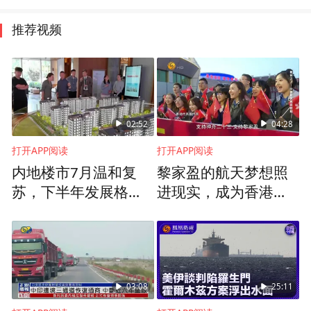
推荐视频
02:52
04:28
打开APP阅读
打开APP阅读
内地楼市7月温和复
黎家盈的航天梦想照
苏，下半年发展格局
进现实，成为香港与
如何观察和展望？
祖国同心同行的一个
生动注脚
03:08
25:11