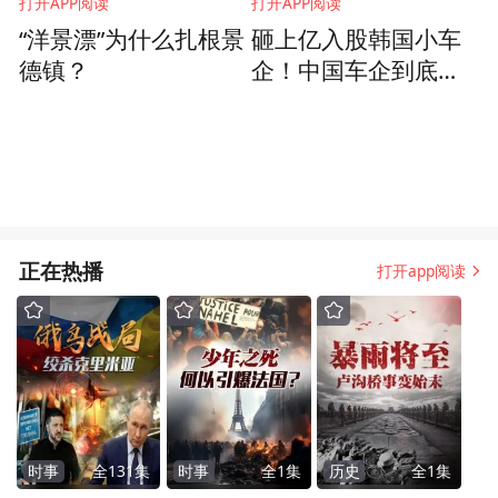
打开APP阅读
打开APP阅读
“洋景漂”为什么扎根景
砸上亿入股韩国小车
德镇？
企！中国车企到底在
算计什么？
正在热播
打开app阅读
时事
全
131
集
时事
全
1
集
历史
全
1
集