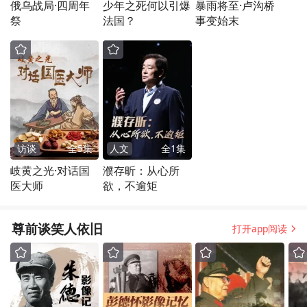
俄乌战局·四周年
少年之死何以引爆
暴雨将至·卢沟桥
祭
法国？
事变始末
访谈
全
5
集
人文
全
1
集
岐黄之光·对话国
濮存昕：从心所
医大师
欲，不逾矩
尊前谈笑人依旧
打开app阅读