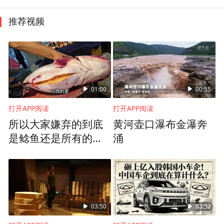
推荐视频
01:00
00:55
打开APP阅读
打开APP阅读
所以大家嫌弃的到底
黄河壶口瀑布金瀑奔
是鲶鱼还是所有的无
涌
鳞鱼呢
03:50
03:32