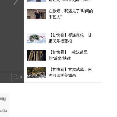
上的追光者
【甘快看】甘肃武威：冰
在敦煌，我遇见了“时间
【甘快看】一
在敦煌，我遇见了“时间的
沟河四季美如画
的手艺人”
的“反坐”铁律
手艺人”
【甘快看】祁连灵根 甘
肃民乐板蓝根
【甘快看】一枚汉简里
的“反坐”铁律
【甘快看】甘肃武威：冰
沟河四季美如画
0
芝加哥一殡仪馆56具遗体
因存放不当腐烂
间服
伊朗总统罕见自曝内讧！
最高层联络瘫痪，核心权
media
力正剧烈撕裂