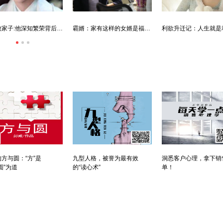
唐朝败家子:他深知繁荣背后的危机
霸婿：家有这样的女婿是福是祸？
方与圆：“方”是
九型人格，被誉为最有效
洞悉客户心理，拿下销
圆”为道
的“读心术”
单！