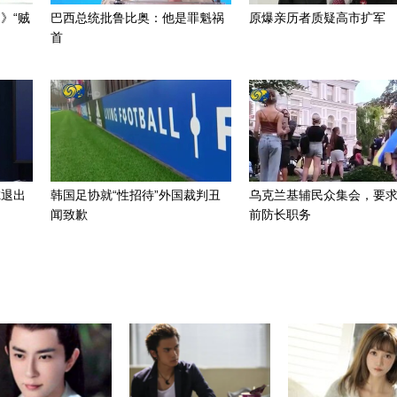
》“贼
巴西总统批鲁比奥：他是罪魁祸
原爆亲历者质疑高市扩军
首
虑退出
韩国足协就“性招待”外国裁判丑
乌克兰基辅民众集会，要
闻致歉
前防长职务