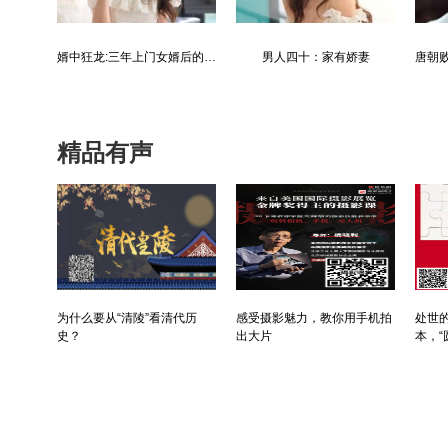
最强仙医：一身布艺却无人不识
婿中狂龙:三年上门女婿后的爆发
男人四十：家有娇妻
精品有声
为什么要从“清陵”看清代历
感受摄影魅力，教你用手机拍
处世的
史？
出大片
本，“