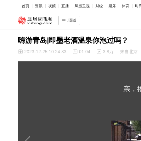
首页
资讯
视频
直播
凤凰卫视
财经
娱乐
体育
时
嗨游青岛|即墨老酒温泉你泡过吗？
2023-12-25 10:24:33
01:04
3.8万
来自北京
亲，