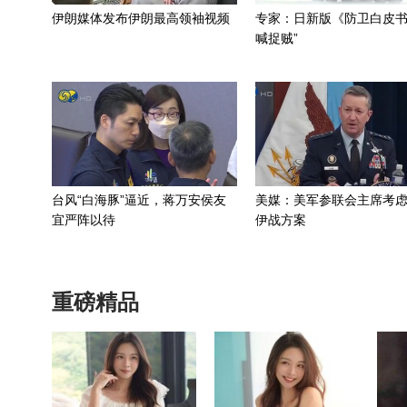
伊朗媒体发布伊朗最高领袖视频
专家：日新版《防卫白皮书
喊捉贼”
台风“白海豚”逼近，蒋万安侯友
美媒：美军参联会主席考
宜严阵以待
伊战方案
重磅精品