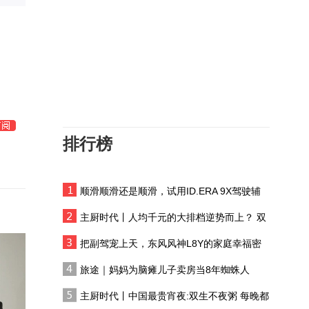
山河有韵大地成诗 奔赴
之处皆是风景
战争阴霾下 伊朗德黑兰文
化活动复苏
民乐再添生物多样性“名
片” 红外相机成功拍摄国
家一级保护动物雪豹
排行榜
岛内食安风暴发酵，演变
为蓝绿“全面对抗”，蒋万
安成围攻目标
顺滑顺滑还是顺滑，试用ID.ERA 9X驾驶辅
日本“闪电战式”设立“国家
助系统
情报局”，暴露了什么？
主厨时代丨人均千元的大排档逆势而上？ 双
生不夜粥：消费群体一直在 只是换了个地方
法国山火烧毁野生动物栖
把副驾宠上天，东风风神L8Y的家庭幸福密
息地
码
旅途｜妈妈为脑瘫儿子卖房当8年蜘蛛人
银韵簪花 三代薪火
主厨时代丨中国最贵宵夜:双生不夜粥 每晚都