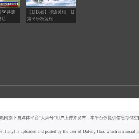
56具遗
【甘快看】祁连灵根 甘
民乐再添生物多样性“名
腐烂
肃民乐板蓝根
片” 红外相机成功拍摄
国家一级保护动物雪豹
凤凰网旗下自媒体平台“大风号”用户上传并发布，本平台仅提供信息存储空
os if any) is uploaded and posted by the user of Dafeng Hao, which is a social 