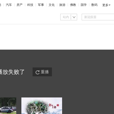
尚
汽车
房产
科技
军事
文化
旅游
佛教
国学
数码
更多
站内
播放
失败
了
重播