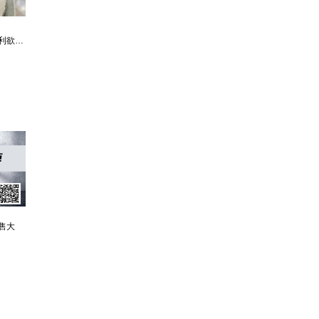
利欲升迁记：人生就是利欲场，利为媒，欲为介
傲世神荒：我若为邪，天下独尊
残阳帝国：如果核潜艇穿越了会发生什么？
售大