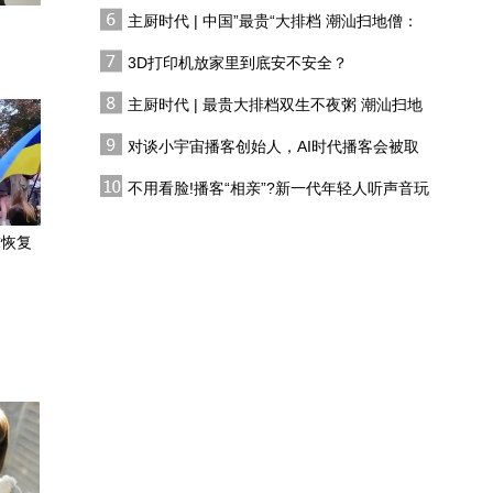
有人花两万吃一桌
主厨时代 | 中国”最贵“大排档 潮汕扫地僧：
琥珀圆眼自带软萌滤镜
双生不夜粥
鬼鸮捕鼠护祁连
3D打印机放家里到底安不安全？
主厨时代 | 最贵大排档双生不夜粥 潮汕扫地
中国对等反制欧洲军工巨
僧 预告片
头，撕碎双标制裁套路
对谈小宇宙播客创始人，AI时代播客会被取
代吗?
演一次砸一次！菲律宾的
不用看脸!播客“相亲”?新一代年轻人听声音玩
南海“碰瓷”戏路一般分几
恋综
步？
求恢复
如果文物会说话丨我是南
佐，黄土高原的文明灯塔