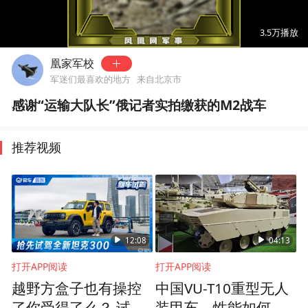
00:00
03:54
3.5万
播放
凰家军校
军迷们最喜欢的地方
来自北京市
感谢“运输大队长”俄记者实拍缴获的M2战车
推荐视频
12:08
04:13
打开APP阅读
打开APP阅读
越野方盒子也有操控
中国VU-T10重型无人
了你受得了么？ 试驾
装甲车，性能如何超