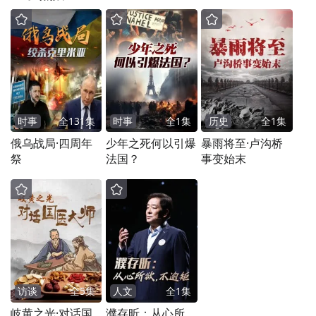
时事
全
131
集
时事
全
1
集
历史
全
1
集
俄乌战局·四周年
少年之死何以引爆
暴雨将至·卢沟桥
祭
法国？
事变始末
访谈
全
5
集
人文
全
1
集
岐黄之光·对话国
濮存昕：从心所