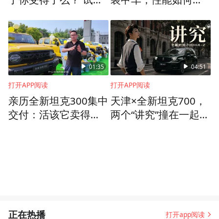
全新坦克300
越美俄无人装备？
01:35
04:51
打开APP阅读
打开APP阅读
亲历全新坦克300集中
天津×全新坦克700，
交付：活该它卖得
两个“讲究”撞在一起是
好？
什么感觉
正在热播
打开app阅读