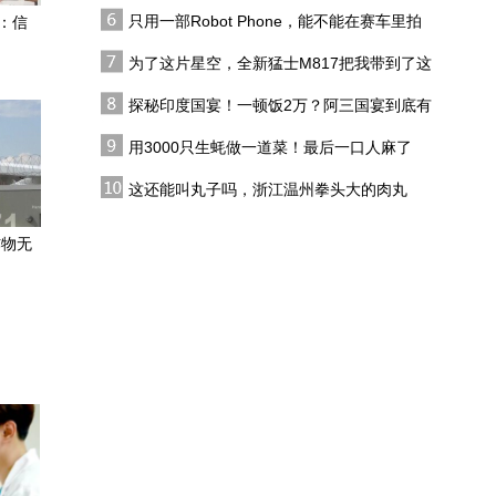
恋综
只用一部Robot Phone，能不能在赛车里拍
：信
做好这三个方面，能帮我
出好莱坞大片？
们平稳血压，降低心脑血
为了这片星空，全新猛士M817把我带到了这
管患病风险
里，值了！
探秘印度国宴！一顿饭2万？阿三国宴到底有
指纹可以被复制，人脸可
多离谱？
以被替换，脑纹是人类不
用3000只生蚝做一道菜！最后一口人麻了
可篡改的“终极身份证”？
大脑异常放电会导致癫
这还能叫丸子吗，浙江温州拳头大的肉丸
痫，初期极易被忽视，甚
子，尝尝味道咋样
至被误诊为精神类疾病
炸物无
国医大家说健康 | 中国工
程院院士、首都医科大学
附属北京天坛医院 神经外
科学中心主任江涛 谈科学
抗癌 健康同行 守护大脑
精准诊疗