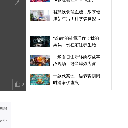
悄悄拉高患病风险
男人务必留意：五种坏习
很多人得糖尿病，不是因
脂肪“杀人”案
智慧饮食稳血糖，乐享健
惯打乱睾酮平衡，正在悄
为糖吃多了，而是脂肪
康新生活！科学饮食控糖
悄损耗寿命
在“下毒”？
指南来了
“致命”的能量理疗：我的
妈妈，倒在前往养生舱的
路上
一场夏日派对转瞬变成事
故现场，粉尘爆炸为何如
此恐怖？
一款代茶饮，滋养肾阴同
时清潜伏虚火
0
甘肃白银：窑火传匠心 非
遗技艺助力文化富民
间服
家用马桶为何会突然爆炸
起火？男子全身35%面积
media
重度烧伤背后的隐蔽危机