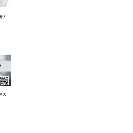
最强仙医：一身布艺却无人不识
婿中狂龙:三年上门女婿后的爆发
男人四十：家有娇妻
售大