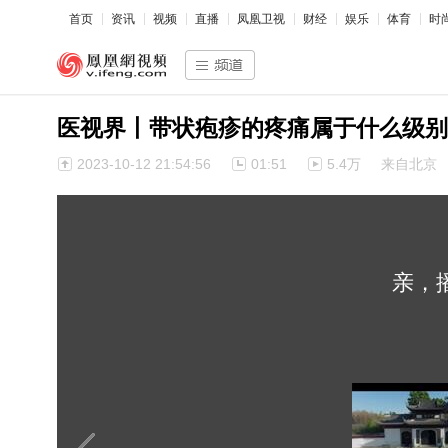
首页
资讯
视频
直播
凤凰卫视
财经
娱乐
体育
时
医视界丨带状疱疹的疼痛属于什么级别
2023-10-12 21:54:56
01:51
5.4万
来自北京
亲，