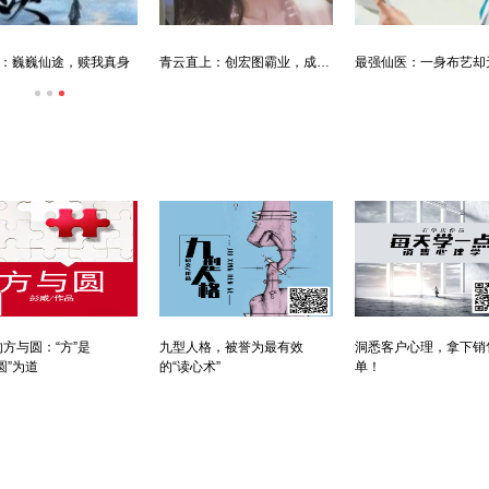
：巍巍仙途，赎我真身
青云直上：创宏图霸业，成人生赢家
方与圆：“方”是
九型人格，被誉为最有效
洞悉客户心理，拿下销
圆”为道
的“读心术”
单！