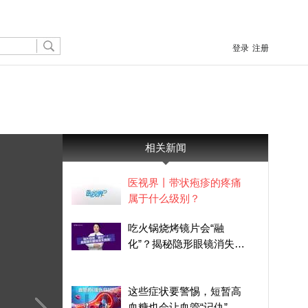
登录
注册
相关新闻
医视界丨带状疱疹的疼痛
属于什么级别？
吃火锅烧烤镜片会“融
化”？揭秘隐形眼镜消失真
相
这些症状要警惕，短暂高
血糖也会让血管“记仇”，