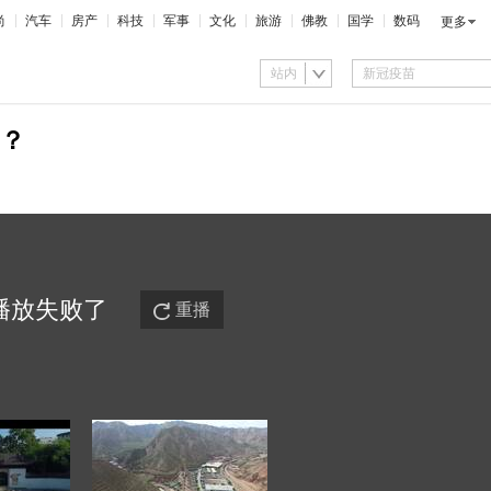
尚
汽车
房产
科技
军事
文化
旅游
佛教
国学
数码
更多
站内
？
播放
失败
了
重播