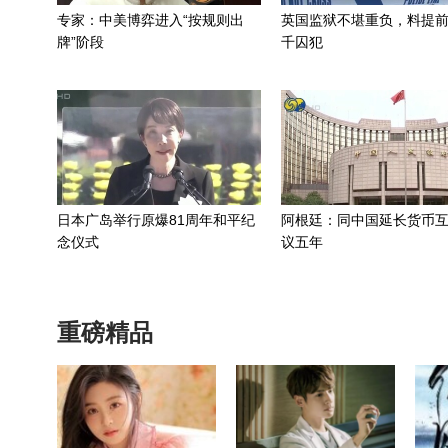
专家：中美博弈进入“按规则出
英国监狱不堪重负，料提前
牌”阶段
千囚犯
日本广岛举行原爆81周年和平纪
阿根廷：同中国延长货币
念仪式
议五年
重磅精品