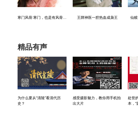
都市争锋被新来的女上司给看上
寒门风骨:寒门，也是有风骨的！
王牌神医一腔热血成枭王
仙赎
精品有声
为什么要从“清陵”看清代历
感受摄影魅力，教你用手机拍
处世的
史？
出大片
本，“