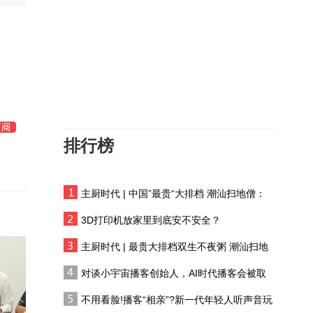
这些行为极易引发低温烫
伤，医生警告：不要在患
处涂抹牙膏、猪油等物品
“炎症性肠病”不是普通腹
泻！它被称为“绿色癌
症”，要小心
大脑异常放电引发特殊症
状：对陌生地方有熟悉
感，像是前世记忆涌上心
排行榜
AI指导用药引发死亡悲
头？
剧，专家解析AI幻觉下的
真实案例
主厨时代 | 中国”最贵“大排档 潮汕扫地僧：
近视防控不是束缚，是让
双生不夜粥
孩子拥有一双看清世界的
3D打印机放家里到底安不安全？
眼睛
洛杉矶山火燃烧向空气中
主厨时代 | 最贵大排档双生不夜粥 潮汕扫地
释放出两种有毒金属，留
僧 预告片
对谈小宇宙播客创始人，AI时代播客会被取
下了严重的后续隐患
代吗?
青花行·瓷心
不用看脸!播客“相亲”?新一代年轻人听声音玩