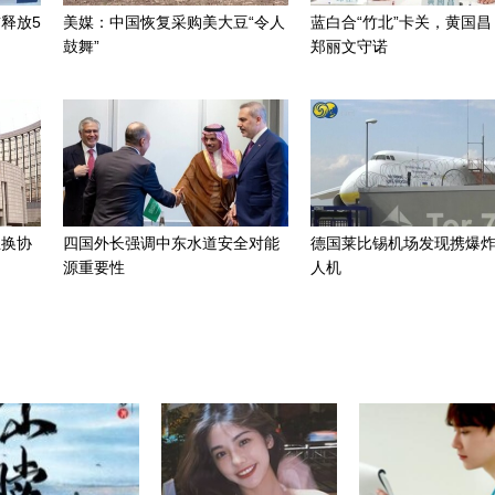
释放5
美媒：中国恢复采购美大豆“令人
蓝白合“竹北”卡关，黄国昌
鼓舞”
郑丽文守诺
互换协
四国外长强调中东水道安全对能
德国莱比锡机场发现携爆
源重要性
人机