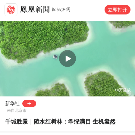
立即打开
00:00
01:05
3.0万
播放
新华社
来自北京市
千城胜景｜陵水红树林：翠绿满目 生机盎然