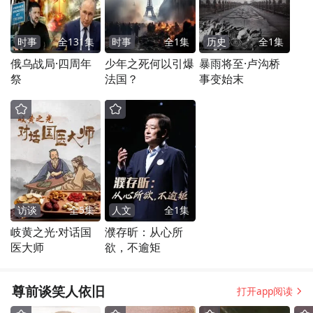
时事
全
131
集
时事
全
1
集
历史
全
1
集
俄乌战局·四周年
少年之死何以引爆
暴雨将至·卢沟桥
祭
法国？
事变始末
访谈
全
5
集
人文
全
1
集
岐黄之光·对话国
濮存昕：从心所
医大师
欲，不逾矩
尊前谈笑人依旧
打开app阅读