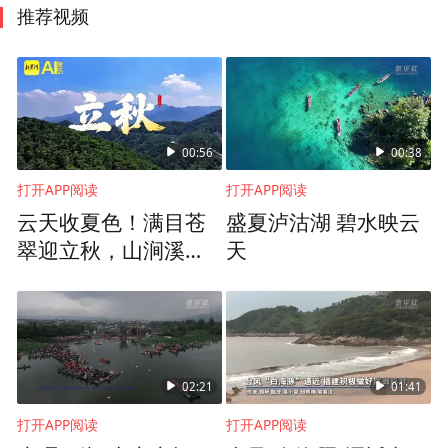
推荐视频
00:56
00:38
打开APP阅读
打开APP阅读
云天收夏色！满目苍
盛夏泸沽湖 碧水映云
翠迎立秋，山涧溪流
天
觅清凉
02:21
01:41
打开APP阅读
打开APP阅读