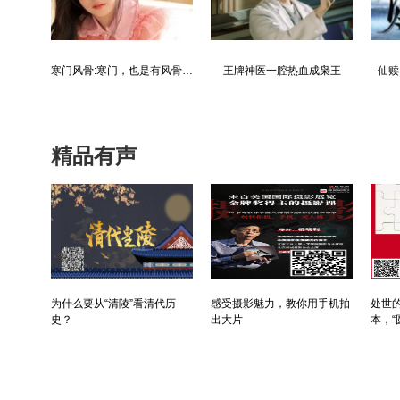
都市争锋被新来的女上司给看上
寒门风骨:寒门，也是有风骨的！
王牌神医一腔热血成枭王
仙赎
精品有声
为什么要从“清陵”看清代历
感受摄影魅力，教你用手机拍
处世的
史？
出大片
本，“