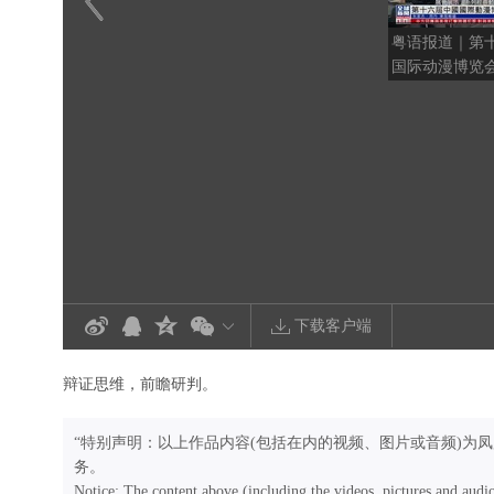
粤语报道｜第
国际动漫博览
办
下载客户端
辩证思维，前瞻研判。
“特别声明：以上作品内容(包括在内的视频、图片或音频)为
务。
Notice: The content above (including the videos, pictures and audi