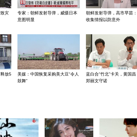
招致灾
专家：朝鲜发射导弹，威慑日本
朝鲜发射导弹，高市早苗
意图明显
收集情报以防意外
释放5
美媒：中国恢复采购美大豆“令人
蓝白合“竹北”卡关，黄国昌
鼓舞”
郑丽文守诺