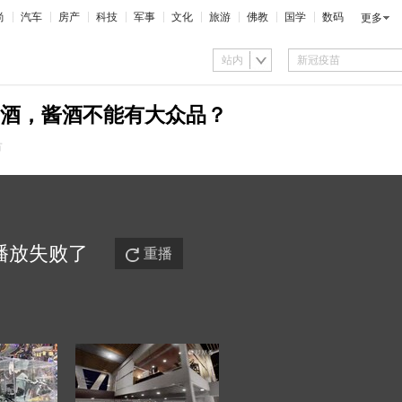
尚
汽车
房产
科技
军事
文化
旅游
佛教
国学
数码
更多
站内
酒，酱酒不能有大众品？
市
播放
失败
了
重播