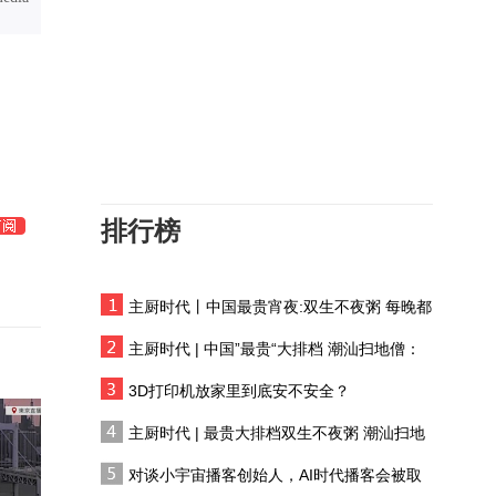
粤语报道｜第十六届中国
国际动漫博览会在东莞举
办
泽连斯基希望加强对华接
触，没多少诚意
“南海仲裁案”闹剧：法理
缺失的荒诞剧，菲律宾重
金聘请美方律师枉费心机
排行榜
从安倍到高市，日本的挑
衅越发肆无忌惮
主厨时代丨中国最贵宵夜:双生不夜粥 每晚都
南海资源引各方角逐，专
有人花两万吃一桌
家点明中国合法历史权益
主厨时代 | 中国”最贵“大排档 潮汕扫地僧：
双生不夜粥
大董丨酥不腻，从肥到
3D打印机放家里到底安不安全？
酥，一字之差，走了四十
主厨时代 | 最贵大排档双生不夜粥 潮汕扫地
年
僧 预告片
总编关注｜伊阿协议与伊
对谈小宇宙播客创始人，AI时代播客会被取
美协议有何关系？