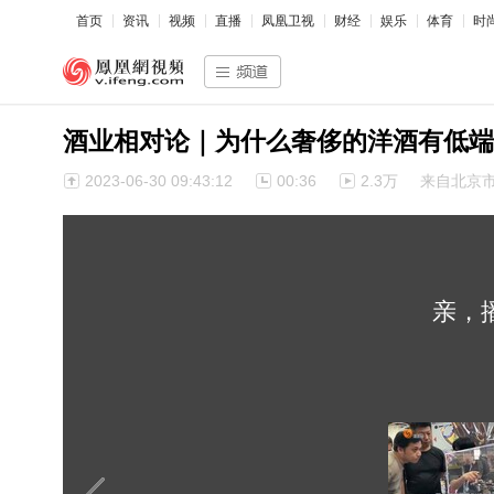
首页
资讯
视频
直播
凤凰卫视
财经
娱乐
体育
时
酒业相对论｜为什么奢侈的洋酒有低端
2023-06-30 09:43:12
00:36
2.3万
来自北京
亲，