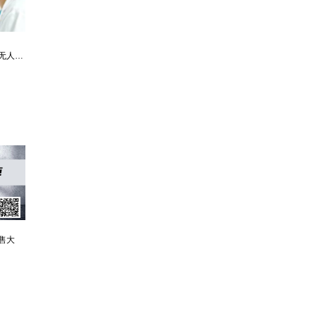
最强仙医：一身布艺却无人不识
婿中狂龙:三年上门女婿后的爆发
男人四十：家有娇妻
售大