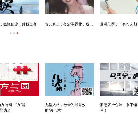
：巍巍仙途，赎我真身
青云直上：创宏图霸业，成人生赢家
方与圆：“方”是
九型人格，被誉为最有效
洞悉客户心理，拿下销
圆”为道
的“读心术”
单！