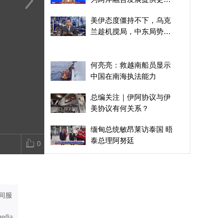
实践机会
匠心的刻度丨大董·待客
以色列总理内塔尼亚胡：
中越菲合作方
美伊态度僵持不下，乌克
篇：来的时候是贵客，走
将继续阻止伊朗拥核
国插手，彻底
兰趁机搅局，中东局势会
的时候是朋友
势
持续升温发酵吗？
何亮亮：救越南船员显示
中国在南海执法能力
总编关注｜伊阿协议与伊
美协议有何关系？
缅甸总统敏昂莱访泰国 晤
泰总理阿努廷
0
2012黄岩岛事件始末，菲
方妄图抓捕我国渔民，引
发中菲海上对峙
外媒推演台海被封锁情
间服
景，杨永明分析：台湾能
源储备仅可支撑11天
media