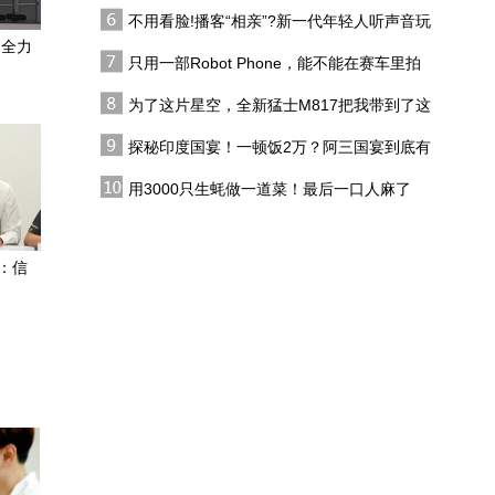
代吗?
不用看脸!播客“相亲”?新一代年轻人听声音玩
日本“国家情报局”为何会
恋综
：全力
引爆媒体极化，成为政治
只用一部Robot Phone，能不能在赛车里拍
认同分裂的标志性战场？
出好莱坞大片？
为了这片星空，全新猛士M817把我带到了这
多位美联储官员发声 “放
里，值了！
鹰”最快9月加息
探秘印度国宴！一顿饭2万？阿三国宴到底有
多离谱？
核污染水排海，日本政府
用3000只生蚝做一道菜！最后一口人麻了
毫无担当，福岛渔民：看
不到将来，看不到未来
外媒：伊朗或将能管控霍
：信
尔木兹海峡船只