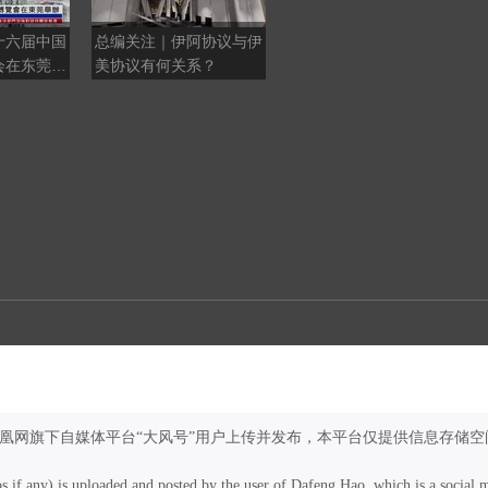
十六届中国
总编关注｜伊阿协议与伊
大董丨酥不腻，从肥到
会在东莞举
美协议有何关系？
酥，一字之差，走了四十
年
凤凰网旗下自媒体平台“大风号”用户上传并发布，本平台仅提供信息存储空
os if any) is uploaded and posted by the user of Dafeng Hao, which is a social 