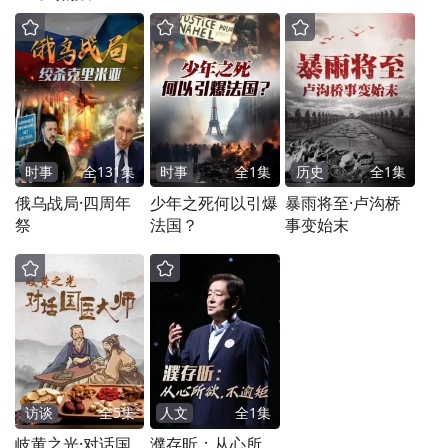
时事
全
131
集
时事
全
1
集
历史
全
1
集
俄乌战局·四周年
少年之死何以引爆
暴雨将至·卢沟桥
祭
法国？
事变始末
访谈
全
5
集
人文
全
1
集
岐黄之光·对话国
濮存昕：从心所