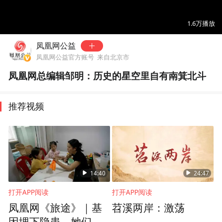
00:00
00:13
1.6万
播放
凤凰网公益
凤凰网公益官方账号
来自北京市
凤凰网总编辑邹明：历史的星空里自有南箕北斗
推荐视频
14:40
24:47
打开APP阅读
打开APP阅读
凤凰网《旅途》｜基
苕溪两岸：激荡
因埋下隐患，她们