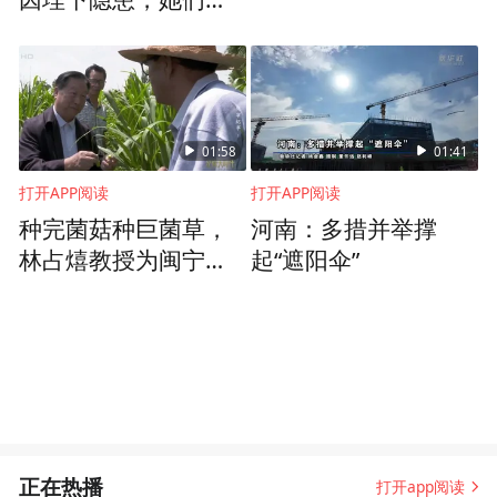
被“无声”击碎了生活
01:58
01:41
打开APP阅读
打开APP阅读
种完菌菇种巨菌草，
河南：多措并举撑
林占熺教授为闽宁村
起“遮阳伞”
带来新的致富方案
正在热播
打开app阅读