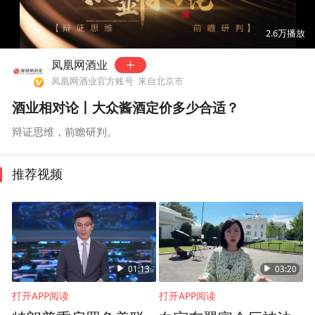
00:00
00:24
2.6万
播放
凤凰网酒业
凤凰网酒业官方账号
来自北京市
酒业相对论丨大众酱酒定价多少合适？
辩证思维，前瞻研判。
推荐视频
01:13
03:20
打开APP阅读
打开APP阅读