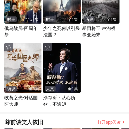
时事
全
131
集
时事
全
1
集
历史
全
1
集
俄乌战局·四周年
少年之死何以引爆
暴雨将至·卢沟桥
祭
法国？
事变始末
访谈
全
5
集
人文
全
1
集
岐黄之光·对话国
濮存昕：从心所
医大师
欲，不逾矩
尊前谈笑人依旧
打开app阅读