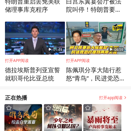
特朗普重启罢免美联
白宫东翼宴会厅被法
储理事库克程序
院叫停！特朗普要和
最高法院“抢时间”
01:44
06:59
打开APP阅读
打开APP阅读
德拉埃斯普列亚宣誓
陈佩琪分享大陆行惹
就职哥伦比亚总统
怒“青鸟”，民进党恐吓
无效，台人掀赴陆热
潮
正在热播
打开app阅读