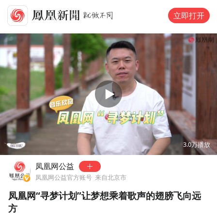
立即打开
00:00
01:19
3.0万
播放
凤凰网公益
凤凰网公益官方账号
来自北京市
凤凰网“寻梦计划”让梦想乘着歌声的翅膀飞向远
方