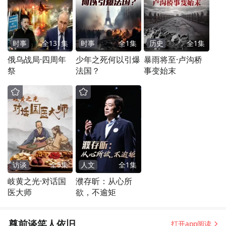
时事
全
131
集
时事
全
1
集
历史
全
1
集
俄乌战局·四周年
少年之死何以引爆
暴雨将至·卢沟桥
祭
法国？
事变始末
访谈
全
5
集
人文
全
1
集
岐黄之光·对话国
濮存昕：从心所
医大师
欲，不逾矩
尊前谈笑人依旧
打开app阅读