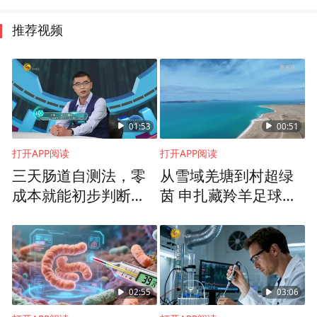
推荐视频
01:53
00:51
打开APP阅读
打开APP阅读
三天肠道自测法，零
从雪域羌塘到村超绿
成本就能初步判断肠
茵 申扎藏羚羊足球队
道菌群是否失衡
征战村超赛场
02:55
03:06