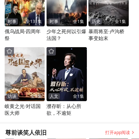
时事
全
131
集
时事
全
1
集
历史
全
1
集
俄乌战局·四周年
少年之死何以引爆
暴雨将至·卢沟桥
祭
法国？
事变始末
访谈
全
5
集
人文
全
1
集
岐黄之光·对话国
濮存昕：从心所
医大师
欲，不逾矩
尊前谈笑人依旧
打开app阅读