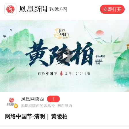
立即打开
可试看
120
秒，去
凤凰网新闻客户端
观看
00:00
01:26
3.5万
播放
凤凰网陕西
凤凰网陕西的凤凰号.
来自陕西
网络中国节·清明 | 黄陵柏