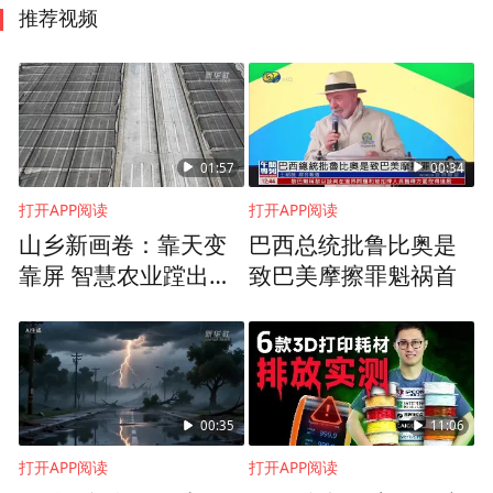
推荐视频
01:57
00:34
打开APP阅读
打开APP阅读
山乡新画卷：靠天变
巴西总统批鲁比奥是
靠屏 智慧农业蹚出新
致巴美摩擦罪魁祸首
路子
00:35
11:06
打开APP阅读
打开APP阅读