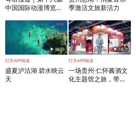
中国国际动漫博览会
季激活文旅新活力
在东莞举办
00:38
04:20
打开APP阅读
打开APP阅读
盛夏泸沽湖 碧水映云
一场贵州·仁怀酱酒文
天
化主题馆之旅，带你
打破许多人对白酒的
刻板印象！