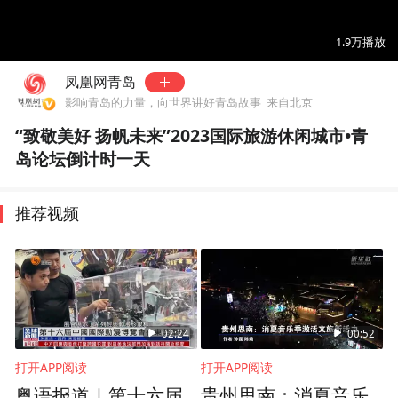
00:00
00:16
1.9万
播放
凤凰网青岛
影响青岛的力量，向世界讲好青岛故事
来自北京
“致敬美好 扬帆未来”2023国际旅游休闲城市•青
岛论坛倒计时一天
推荐视频
02:24
00:52
打开APP阅读
打开APP阅读
粤语报道｜第十六届
贵州思南：消夏音乐