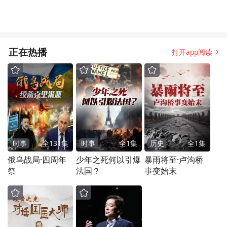
正在热播
打开app阅读
时事
全
131
集
时事
全
1
集
历史
全
1
集
俄乌战局·四周年
少年之死何以引爆
暴雨将至·卢沟桥
祭
法国？
事变始末