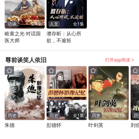
访谈
全
5
集
人文
全
1
集
岐黄之光·对话国
濮存昕：从心所
医大师
欲，不逾矩
尊前谈笑人依旧
打开app阅读
历史
全
1
集
历史
全
1
集
历史
全
1
集
历
朱德
彭德怀
叶剑英
刘