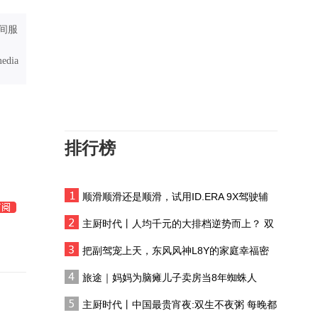
“青花汾酒 梅好相汾”2026
汾酒·杨梅季6月9日于宜兴
间服
诗意启幕
这片约50平方公里的彩色
media
丘陵，藏着地球亿万年的
秘密
不赶路不踩坑！来西安建
议优先安排这些景点，历
史与现代体验都能兼顾
排行榜
丝路历史上最迷人的谜团
之一，藏在金昌？
顺滑顺滑还是顺滑，试用ID.ERA 9X驾驶辅
第一次来溆浦怎么玩？
助系统
主厨时代丨人均千元的大排档逆势而上？ 双
生不夜粥：消费群体一直在 只是换了个地方
千城胜景|甘河畔邂逅棕头
把副驾宠上天，东风风神L8Y的家庭幸福密
鸥
码
旅途｜妈妈为脑瘫儿子卖房当8年蜘蛛人
暑期打卡延安窑洞 重温星
主厨时代丨中国最贵宵夜:双生不夜粥 每晚都
火映照下的大生产运动