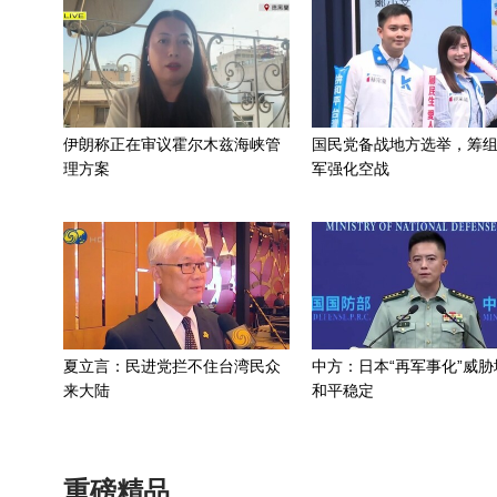
伊朗称正在审议霍尔木兹海峡管
国民党备战地方选举，筹
理方案
军强化空战
夏立言：民进党拦不住台湾民众
中方：日本“再军事化”威胁
来大陆
和平稳定
重磅精品