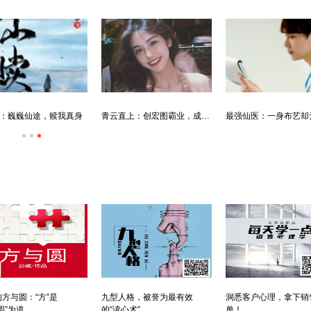
：巍巍仙途，赎我真身
青云直上：创宏图霸业，成人生赢家
方与圆：“方”是
九型人格，被誉为最有效
洞悉客户心理，拿下销
圆”为道
的“读心术”
单！