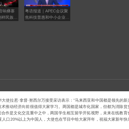
音响彝寨
粤语报道｜APEC会议聚
西班牙的麻烦
别样民族狂
焦科技普惠和中小企业发
展
大使拉惹·拿督·努西尔万接受采访表示：“马来西亚和中国都是领先的新
技术推动经济向前很值得大家学习。两国都是城市化国家，但都为消除贫
面合作是文化交流重中之中，两国学生相互留学开拓视野，未来在线教育
亚人口20%以上为中国人，大使也在节目中给大家拜年，祝福大家新年快