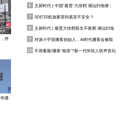
有人花两万吃一桌
主厨时代 | 中国”最贵“大排档 潮汕扫地僧：
嘉峪关是明长城最西端的
双生不夜粥
关口，出了这道关，就是
3D打印机放家里到底安不安全？
古人眼中的关外
主厨时代 | 最贵大排档双生不夜粥 潮汕扫地
粤语报道｜APEC会议聚
僧 预告片
焦科技普惠和中小企业发
声，停
对谈小宇宙播客创始人，AI时代播客会被取
展
代吗?
九寨沟拥有世界上最为神
不用看脸!播客“相亲”?新一代年轻人听声音玩
奇的水体景观，大自然才
恋综
是最好的建筑师
俄罗斯“金环”夏日美景
访华遇