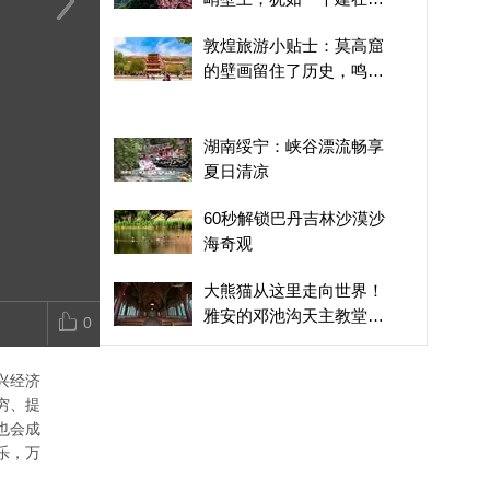
壁上的佛陀之国
瞰中国｜内蒙古：绿野听
这片约50平方公里的彩
湖南绥宁：巫
敦煌旅游小贴士：莫高窟
鸟鸣 橘色染黄昏
色丘陵，藏着地球亿万年
盛宴点亮夏夜
的壁画留住了历史，鸣沙
的秘密
山月牙泉则留住了自然奇
迹
湖南绥宁：峡谷漂流畅享
夏日清凉
60秒解锁巴丹吉林沙漠沙
海奇观
大熊猫从这里走向世界！
雅安的邓池沟天主教堂见
0
证中法“大熊猫情缘”
西班牙的麻烦
兴经济
穷、提
也会成
千城胜景｜吉林镇赉：一
乐，万
半清风 一半荷香