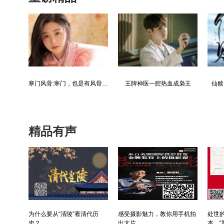
都市争锋被新来的女上司给看上
寒门风骨:寒门，也是有风骨的！
王牌神医一腔热血成枭王
仙赎
精品有声
为什么要从“清陵”看清代历
感受摄影魅力，教你用手机拍
处世的
史？
出大片
本，“