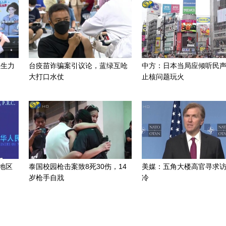
组生力
台疫苗诈骗案引议论，蓝绿互呛
中方：日本当局应倾听民
大打口水仗
止核问题玩火
地区
泰国校园枪击案致8死30伤，14
美媒：五角大楼高官寻求
岁枪手自戕
冷