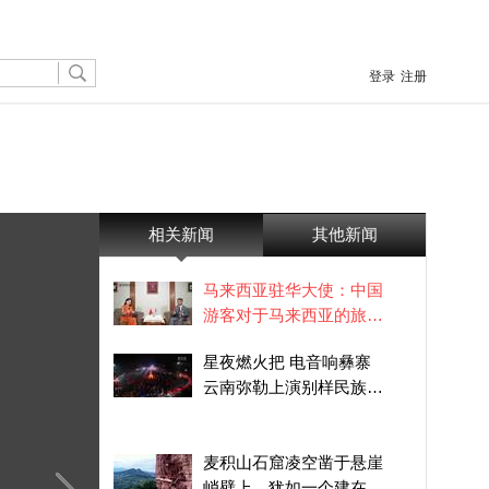
登录
注册
相关新闻
其他新闻
马来西亚驻华大使：中国
游客对于马来西亚的旅游
业非常重要 ｜做客大使馆
星夜燃火把 电音响彝寨
云南弥勒上演别样民族狂
欢
麦积山石窟凌空凿于悬崖
峭壁上，犹如一个建在绝