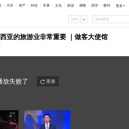
尚
汽车
房产
科技
军事
文化
旅游
佛教
国学
数码
更多
站内
西亚的旅游业非常重要 ｜做客大使馆
省
播放
失败
了
重播