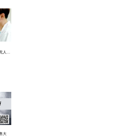
最强仙医：一身布艺却无人不识
婿中狂龙:三年上门女婿后的爆发
男人四十：家有娇妻
售大