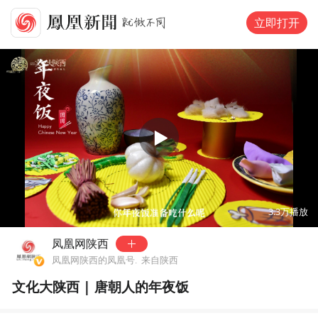
立即打开
可试看
120
秒，去
凤凰网新闻客户端
观看
00:00
02:37
3.3万
播放
凤凰网陕西
凤凰网陕西的凤凰号.
来自陕西
文化大陕西 | 唐朝人的年夜饭