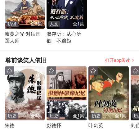
访谈
全
5
集
人文
全
1
集
岐黄之光·对话国
濮存昕：从心所
医大师
欲，不逾矩
尊前谈笑人依旧
打开app阅读
历史
全
1
集
历史
全
1
集
历史
全
1
集
历
朱德
彭德怀
叶剑英
刘