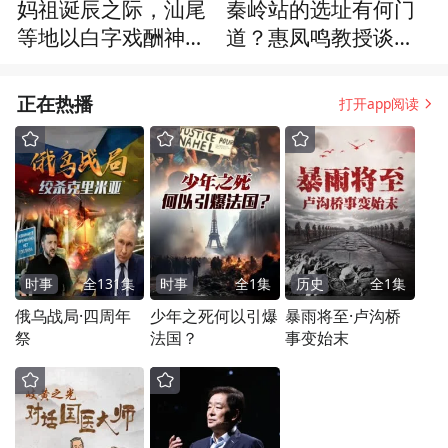
妈祖诞辰之际，汕尾
秦岭站的选址有何门
等地以白字戏酬神谢
道？惠凤鸣教授谈南
恩，敲锣打鼓唱不停
极地表覆盖情况
正在热播
打开app阅读
时事
全
131
集
时事
全
1
集
历史
全
1
集
俄乌战局·四周年
少年之死何以引爆
暴雨将至·卢沟桥
祭
法国？
事变始末