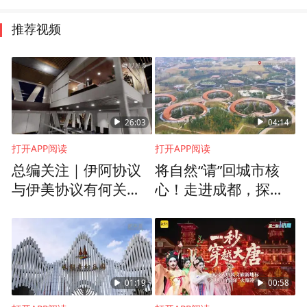
推荐视频
26:03
04:14
打开APP阅读
打开APP阅读
总编关注｜伊阿协议
将自然“请”回城市核
与伊美协议有何关
心！走进成都，探寻
系？
它独特的城市美学
01:19
00:58