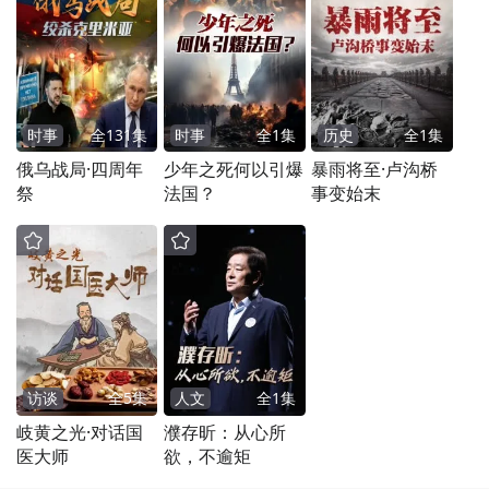
时事
全
131
集
时事
全
1
集
历史
全
1
集
俄乌战局·四周年
少年之死何以引爆
暴雨将至·卢沟桥
祭
法国？
事变始末
访谈
全
5
集
人文
全
1
集
岐黄之光·对话国
濮存昕：从心所
医大师
欲，不逾矩