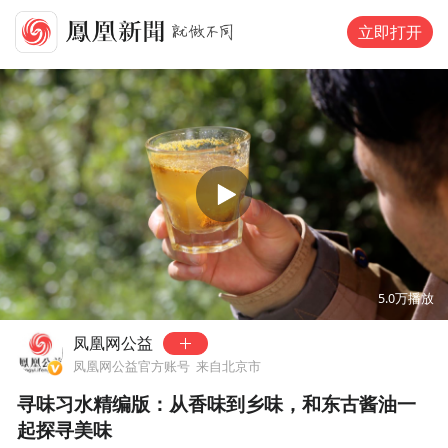
立即打开
00:00
05:42
5.0万
播放
凤凰网公益
凤凰网公益官方账号
来自北京市
寻味习水精编版：从香味到乡味，和东古酱油一
起探寻美味