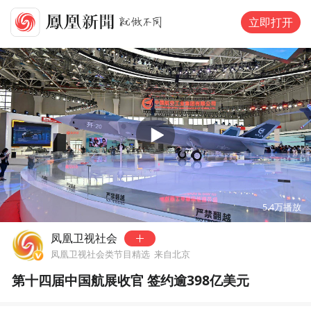
立即打开
00:00
01:27
5.4万
播放
凤凰卫视社会
凤凰卫视社会类节目精选
来自北京
第十四届中国航展收官 签约逾398亿美元