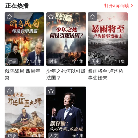
正在热播
打开app阅读
时事
全
131
集
时事
全
1
集
历史
全
1
集
俄乌战局·四周年
少年之死何以引爆
暴雨将至·卢沟桥
祭
法国？
事变始末
访谈
全
5
集
人文
全
1
集