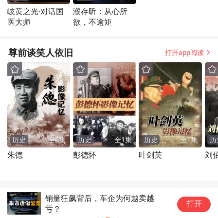
岐黄之光·对话国
濮存昕：从心所
医大师
欲，不逾矩
尊前谈笑人依旧
打开app阅读
历史
全
1
集
历史
全
1
集
历史
全
1
集
历
朱德
彭德怀
叶剑英
刘
销量狂飙背后，车企为何越卖越
“
打开
亏？