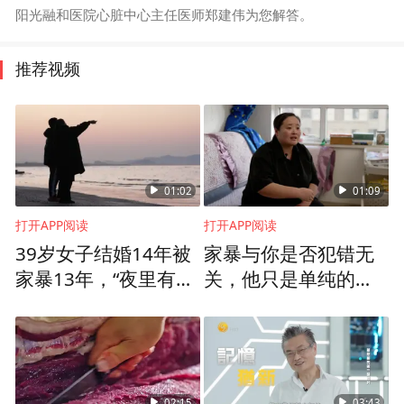
阳光融和医院心脏中心主任医师郑建伟为您解答。
推荐视频
01:02
01:09
打开APP阅读
打开APP阅读
39岁女子结婚14年被
家暴与你是否犯错无
家暴13年，“夜里有床
关，他只是单纯的想
睡，不用挨打受骂就
打你
是幸福”
02:15
03:43