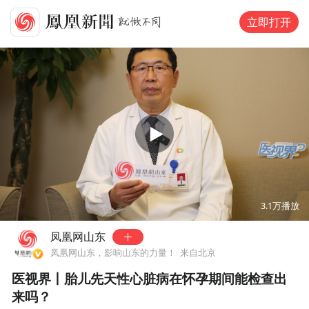
立即打开
00:00
00:57
3.1万
播放
凤凰网山东
凤凰网山东，影响山东的力量！
来自北京
医视界丨胎儿先天性心脏病在怀孕期间能检查出
来吗？