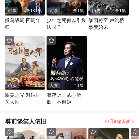
时事
全
131
集
时事
全
1
集
历史
全
1
集
俄乌战局·四周年
少年之死何以引爆
暴雨将至·卢沟桥
祭
法国？
事变始末
访谈
全
5
集
人文
全
1
集
岐黄之光·对话国
濮存昕：从心所
医大师
欲，不逾矩
尊前谈笑人依旧
打开app阅读