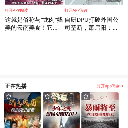
打开APP阅读
打开APP阅读
这就是俗称与“龙肉”媲
自研DPU打破外国公
美的云南美食！它鲜
司垄断，萧启阳：三
美无比
年多投了20亿，是人
生中的重大时刻
正在热播
打开app阅读