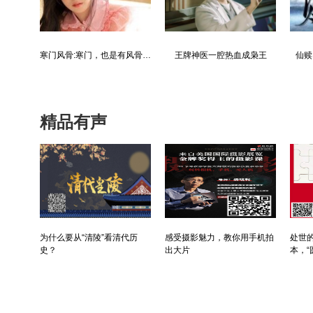
都市争锋被新来的女上司给看上
寒门风骨:寒门，也是有风骨的！
王牌神医一腔热血成枭王
仙赎
精品有声
为什么要从“清陵”看清代历
感受摄影魅力，教你用手机拍
处世的
史？
出大片
本，“