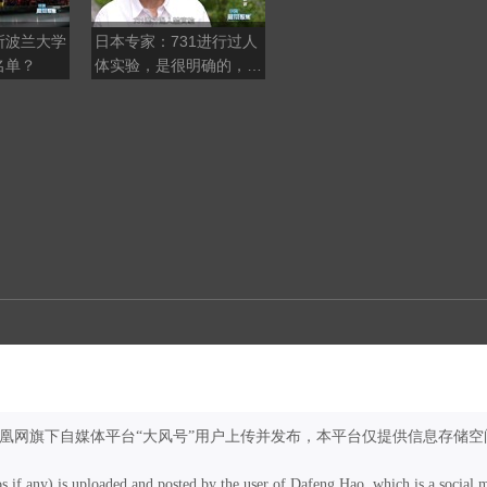
所波兰大学
日本专家：731进行过人
从“狠打”到不打，特朗普
名单？
体实验，是很明确的，日
又极限反转，专家：典型
本政府不承认是有政治意
的“交易式”逻辑
图
凤凰网旗下自媒体平台“大风号”用户上传并发布，本平台仅提供信息存储空
os if any) is uploaded and posted by the user of Dafeng Hao, which is a social 