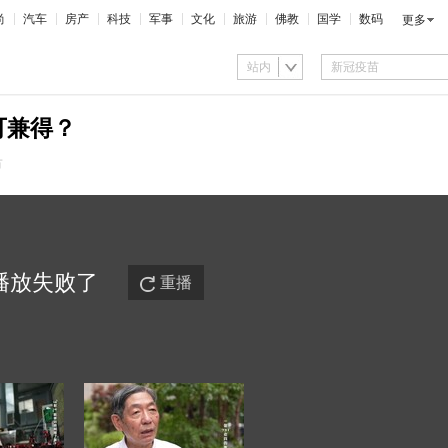
尚
汽车
房产
科技
军事
文化
旅游
佛教
国学
数码
更多
站内
可兼得？
市
播放
失败
了
重播