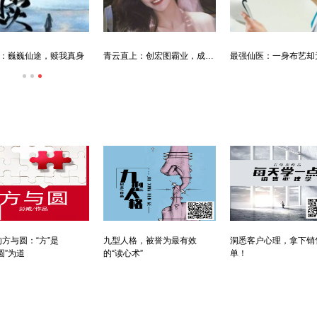
：巍巍仙途，赎我真身
青云直上：创宏图霸业，成人生赢家
方与圆：“方”是
九型人格，被誉为最有效
洞悉客户心理，拿下销
圆”为道
的“读心术”
单！