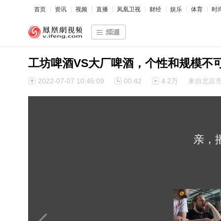
首页
资讯
视频
直播
凤凰卫视
财经
娱乐
体育
时
工坊啤酒VS大厂啤酒，个性和规模不
2022-07-07 10:45:09
00:42
4.2万
来自北京
亲，