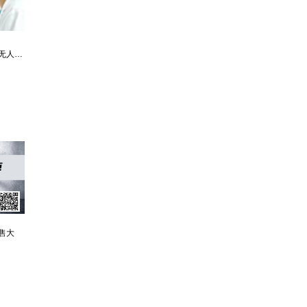
最强仙医：一身布艺却无人不识
婿中狂龙:三年上门女婿后的爆发
男人四十：家有娇妻
售大