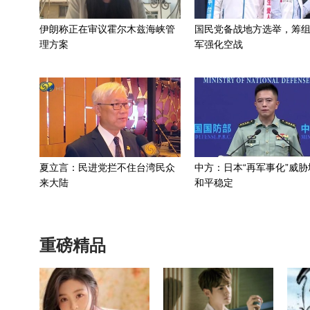
伊朗称正在审议霍尔木兹海峡管
国民党备战地方选举，筹
理方案
军强化空战
夏立言：民进党拦不住台湾民众
中方：日本“再军事化”威胁
来大陆
和平稳定
重磅精品