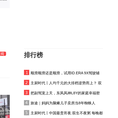
美沙为何联合打击伊拉克
民兵武装？
每周石评丨19世纪美国的
「中国梦」——文明对象
中越菲合作方案泡汤！美
国插手，彻底搅浑南海局
势
排行榜
日本排放核污染水，并积
极推进核电，福岛人将继
续生活在阴霾之下
顺滑顺滑还是顺滑，试用ID.ERA 9X驾驶辅
高市访地震灾区 直升机上
助系统
俯视合掌 1分53秒为何激
主厨时代丨人均千元的大排档逆势而上？ 双
怒日本人
生不夜粥：消费群体一直在 只是换了个地方
“14对14”欧盟到底制裁了
把副驾宠上天，东风风神L8Y的家庭幸福密
谁？
码
旅途｜妈妈为脑瘫儿子卖房当8年蜘蛛人
特朗普频频发出“退出北
主厨时代丨中国最贵宵夜:双生不夜粥 每晚都
约”的信号，失去美国的欧