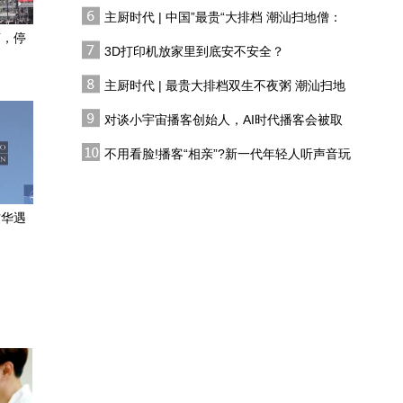
有人花两万吃一桌
洲，能否自保？
主厨时代 | 中国”最贵“大排档 潮汕扫地僧：
从“狠打”到不打，特朗普
双生不夜粥
声，停
又极限反转，专家：典型
3D打印机放家里到底安不安全？
的“交易式”逻辑
主厨时代 | 最贵大排档双生不夜粥 潮汕扫地
伊朗媒体：拟禁美以船只
僧 预告片
过航霍尔木兹海峡
对谈小宇宙播客创始人，AI时代播客会被取
代吗?
解放军黄岩岛军事演训 迎
不用看脸!播客“相亲”?新一代年轻人听声音玩
头痛击菲律宾频挑衅
恋综
记者连线｜伊朗称正在审
访华遇
议霍尔木兹海峡管理方案