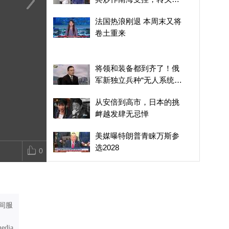
盘押注美国
李胜峰痛批民进党是政治
废弃食用油能转化为生物
百年民主党，
法国热浪刚退 本周末又将
鸦片，让台湾病入膏肓
柴油？阿联酋试图通过技
溃？特朗普两
卷土重来
术创新，推进能源转型
人“逼上梁山”
将领和装备都到齐了！俄
军新独立兵种“无人系统部
队”正式成立
从安倍到高市，日本的挑
衅越发肆无忌惮
美媒曝特朗普青睐万斯参
选2028
0
特朗普威胁不断，美国为
何率先让步？伊朗将控制
一半霍尔木兹海峡
特朗普再出手打击赴美生
间服
子产业！被最高法院叫停
后，白宫换打法
media