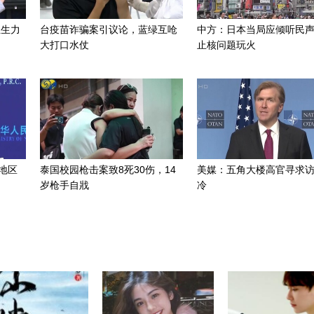
组生力
台疫苗诈骗案引议论，蓝绿互呛
中方：日本当局应倾听民
大打口水仗
止核问题玩火
地区
泰国校园枪击案致8死30伤，14
美媒：五角大楼高官寻求
岁枪手自戕
冷