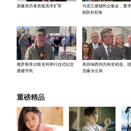
原爆亲历者质疑高市扩军
乌克兰基辅民众集会，要
前防长职务
俄罗斯库尔斯克州举行仪式纪念
美田纳西州共和党初选，
遇难平民
员爆冷出局
重磅精品