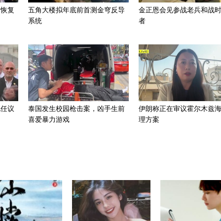
求恢复
五角大楼拟年底前首测金穹反导
金正恩会见参战老兵和战
系统
者
现任议
泰国发生校园枪击案，凶手生前
伊朗称正在审议霍尔木兹
喜爱暴力游戏
理方案