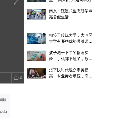
背靠华为和散裂中子源，
短平快时代观众审美提
凌晨三点起床
南京：沉浸式生态研学点
主打产学研融合，湾大如
高，专业舞者承压，高
绑床上睡觉，
亮暑假生活
何孕育从0到1的创新？
度：要有高品质、国际化
有天赋，比别
的东西
多
相较于传统大学，大湾区
大学有哪些优势吸引师资
力量？
孩子泡一下午的物理实
验，手机都不碰了，原来
科学实验这么有趣
短平快时代观众审美提
高，专业舞者承压，高
0
度：要有高品质、国际化
指甲脱落、崴脚、摔断跟
的东西
腱都不算什么？银发舞蹈
教授高度谈舞蹈生的坚韧
间服
山乡新画卷：资源变课
堂“中国天眼”兴起研学热
media