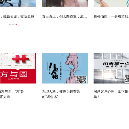
：巍巍仙途，赎我真身
青云直上：创宏图霸业，成人生赢家
方与圆：“方”是
九型人格，被誉为最有效
洞悉客户心理，拿下销
圆”为道
的“读心术”
单！