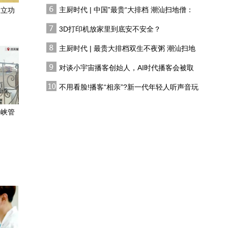
有人花两万吃一桌
是追逐AI大潮？
主厨时代 | 中国”最贵“大排档 潮汕扫地僧：
时立功
背靠华为和散裂中子源，
双生不夜粥
主打产学研融合，湾大如
3D打印机放家里到底安不安全？
何孕育从0到1的创新？
主厨时代 | 最贵大排档双生不夜粥 潮汕扫地
大湾区大学创校校长田
僧 预告片
刚，分享从白纸上建立湾
对谈小宇宙播客创始人，AI时代播客会被取
大的初心，解读湾大教学
代吗?
新学筑梦，智育未来——
特色
不用看脸!播客“相亲”?新一代年轻人听声音玩
专访大湾区大学创校校
恋综
长、数学家田刚
海峡管
高度年轻时梦想当演员，
教了五年舞蹈后放弃转
行：做老师有成就感