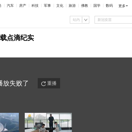
尚
汽车
房产
科技
军事
文化
旅游
佛教
国学
数码
更多
站内
载点滴纪实
播放
失败
了
重播