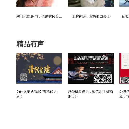
都市争锋被新来的女上司给看上
寒门风骨:寒门，也是有风骨的！
王牌神医一腔热血成枭王
仙赎
精品有声
为什么要从“清陵”看清代历
感受摄影魅力，教你用手机拍
处世的
史？
出大片
本，“