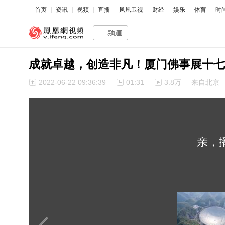
首页
资讯
视频
直播
凤凰卫视
财经
娱乐
体育
时
成就卓越，创造非凡！厦门佛事展十七
2022-06-22 09:36:39
01:31
3.8万
来自北京
亲，