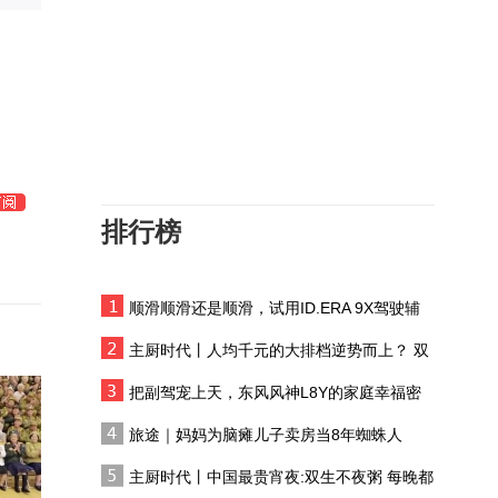
湖北荆门：低空特色研学
丰富暑期生活
凌晨三点起床练功，把腿
绑床上睡觉，高度：我没
有天赋，比别人多付出很
一所新学校，分数线却直
多
逼顶尖985，什么样的学
生敢来做“人生实验”？
排行榜
专家驳斥“文科无用论”：
AI冲击下，人文学科仍有
强劲需求不会消失
顺滑顺滑还是顺滑，试用ID.ERA 9X驾驶辅
德国模式在中国走红！职
助系统
业学校受热捧，就业保障
主厨时代丨人均千元的大排档逆势而上？ 双
胜过名牌大学
生不夜粥：消费群体一直在 只是换了个地方
数学家田刚：用好AI会方
把副驾宠上天，东风风神L8Y的家庭幸福密
便数学研究，但方向的选
码
旅途｜妈妈为脑瘫儿子卖房当8年蜘蛛人
择是AI无法完成的
00后学生通宵“手搓机器
主厨时代丨中国最贵宵夜:双生不夜粥 每晚都
人”，是发自心底的热爱还