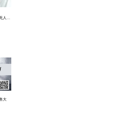
最强仙医：一身布艺却无人不识
婿中狂龙:三年上门女婿后的爆发
男人四十：家有娇妻
售大