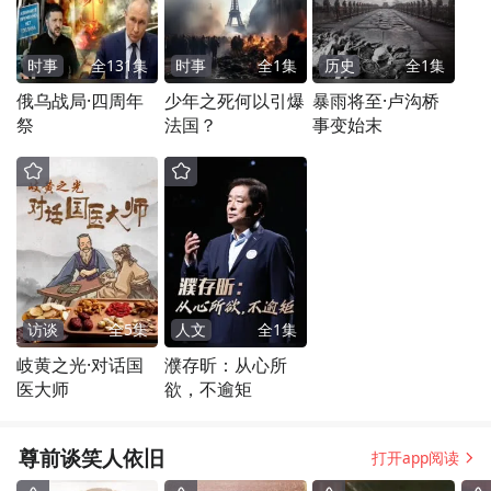
时事
全
131
集
时事
全
1
集
历史
全
1
集
俄乌战局·四周年
少年之死何以引爆
暴雨将至·卢沟桥
祭
法国？
事变始末
访谈
全
5
集
人文
全
1
集
岐黄之光·对话国
濮存昕：从心所
医大师
欲，不逾矩
尊前谈笑人依旧
打开app阅读