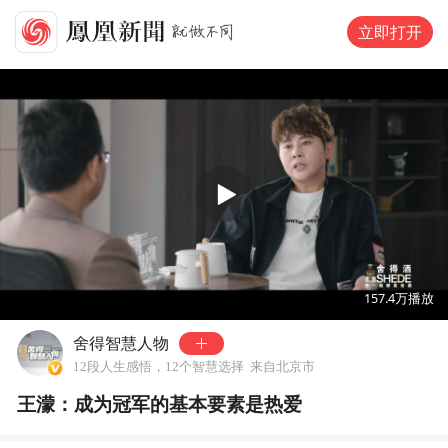
立即打开
00:00
01:33
157.4万
播放
舍得智慧人物
12段人生感悟，12个智慧选择
来自北京市
王濛：成为冠军的基本要素是热爱