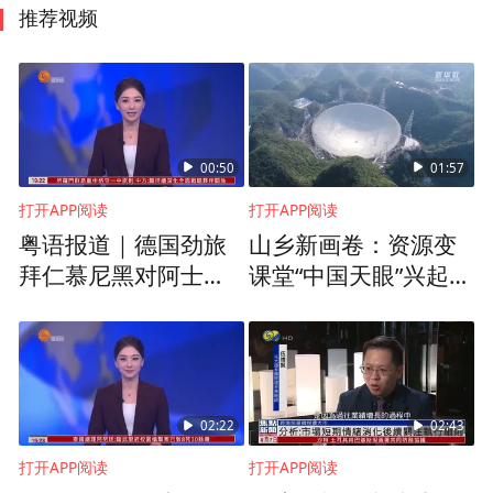
推荐视频
00:50
01:57
打开APP阅读
打开APP阅读
粤语报道｜德国劲旅
山乡新画卷：资源变
拜仁慕尼黑对阿士东
课堂“中国天眼”兴起研
维拉7日晚启德开赛
学热
02:22
02:43
打开APP阅读
打开APP阅读