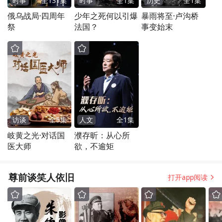
时事
全
131
集
时事
全
1
集
历史
全
1
集
俄乌战局·四周年
少年之死何以引爆
暴雨将至·卢沟桥
祭
法国？
事变始末
访谈
全
5
集
人文
全
1
集
岐黄之光·对话国
濮存昕：从心所
医大师
欲，不逾矩
尊前谈笑人依旧
打开app阅读