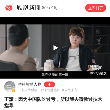
立即打开
00:00
02:44
190.7万
播放
舍得智慧人物
12段人生感悟，12个智慧选择
来自北京市
王濛：因为中国队吃过亏，所以我去请教过技术
指导