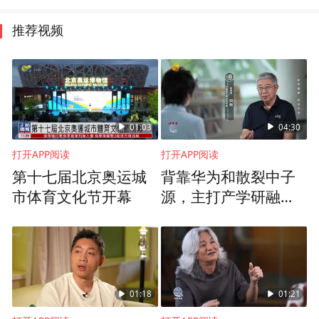
推荐视频
01:03
04:30
打开APP阅读
打开APP阅读
第十七届北京奥运城
背靠华为和散裂中子
市体育文化节开幕
源，主打产学研融
合，湾大如何孕育从0
到1的创新？
01:18
01:21