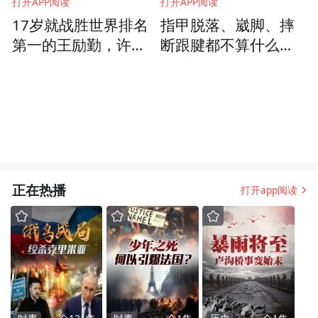
打开APP阅读
打开APP阅读
17岁就战胜世界排名
指甲脱落、崴脚、摔
第一的王励勤，许昕
断跟腱都不算什么？
称“没概念”：小说里才
银发舞蹈教授高度谈
会这么写
舞蹈生的坚韧
正在热播
打开app阅读