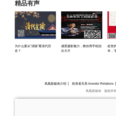
精品有声
为什么要从“清陵”看清代历
感受摄影魅力，教你用手机拍
处世的
史？
出大片
本，“
凤凰新媒体介绍
投资者关系 Investor Relations
凤凰新媒体
版权所