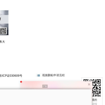
售大
视频删帖申请流程
京ICP证030609号
电视不播的
真相在这找