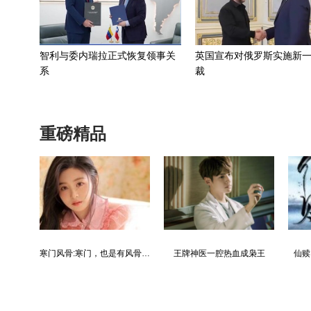
智利与委内瑞拉正式恢复领事关
英国宣布对俄罗斯实施新
系
裁
重磅精品
都市争锋被新来的女上司给看上
寒门风骨:寒门，也是有风骨的！
王牌神医一腔热血成枭王
仙赎