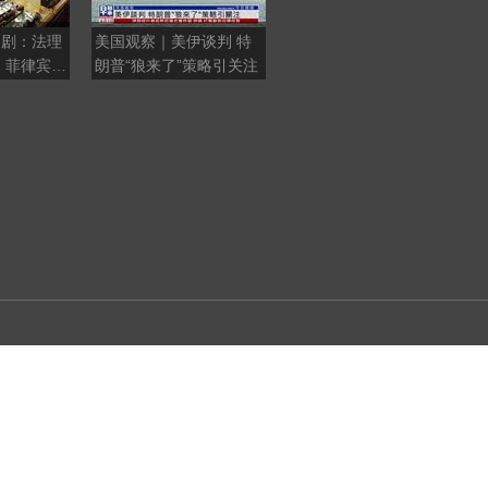
闹剧：法理
美国观察｜美伊谈判 特
推举因凡蒂诺执掌联合
，菲律宾重
朗普“狼来了”策略引关注
国，这注定是一场带有特
师枉费心机
朗普标签的闹剧