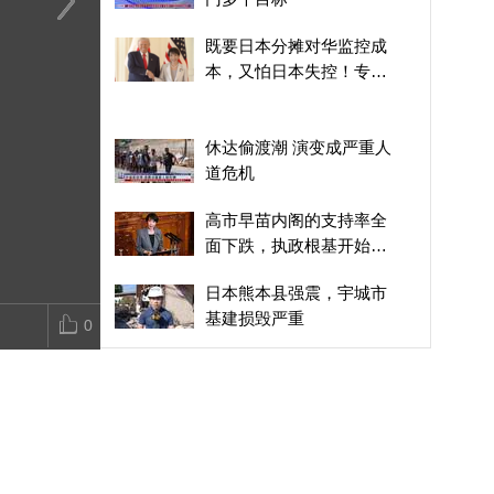
日本“国家情报局”为何会
美伊战火烧到苏伊士运河
国际法专家深
既要日本分摊对华监控成
引爆媒体极化，成为政治
门口，美国天然气船中
文件：1909
本，又怕日本失控！专
认同分裂的标志性战场？
招，谁干的？
都认为西沙群
家：美国要的是猎犬，不
是狼
休达偷渡潮 演变成严重人
道危机
高市早苗内阁的支持率全
面下跌，执政根基开始松
动
日本熊本县强震，宇城市
基建损毁严重
0
阿拉伯和伊斯兰国家谴责
以色列耶路撒冷政策
泽连斯基希望加强对华接
触，没多少诚意