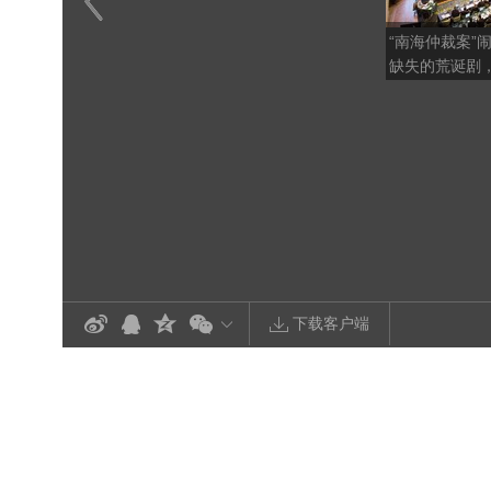
“南海仲裁案”
缺失的荒诞剧
金聘请美方律
下载客户端