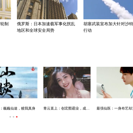
一轮制
俄罗斯：日本加速载军事化扰乱
胡塞武装宣布加大针对沙
地区和全球安全局势
行动
：巍巍仙途，赎我真身
青云直上：创宏图霸业，成人生赢家