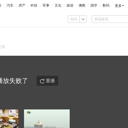
尚
汽车
房产
科技
军事
文化
旅游
佛教
国学
数码
更多
站内
京市
播放
失败
了
重播