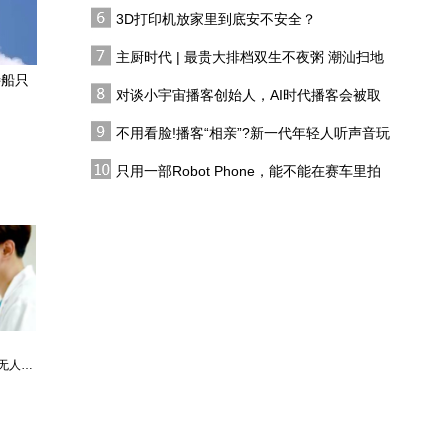
双生不夜粥
3D打印机放家里到底安不安全？
中外法学专家齐聚香港，
用事实与法理揭露“南海仲
主厨时代 | 最贵大排档双生不夜粥 潮汕扫地
裁案”的非法本质
僧 预告片
特船只
对谈小宇宙播客创始人，AI时代播客会被取
联合国结构性困境：办公
代吗?
经费太高，机构臃肿养了
不用看脸!播客“相亲”?新一代年轻人听声音玩
太多闲人
恋综
日本熊本强震38人死亡 余
只用一部Robot Phone，能不能在赛车里拍
震逾300次
出好莱坞大片？
中国对等反制欧洲军工巨
头，撕碎双标制裁套路
最强仙医：一身布艺却无人不识
婿中狂龙:三年上门女婿后的爆发
男人四十：家有娇妻