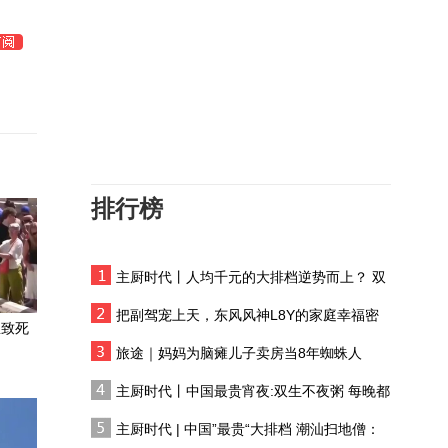
“四海联动” 中东火烧连营
特朗普否认美军弹药短缺
威胁抓捕泄密者
储殷：欠费是美国控制联
合国的一个非常重要的手
段
排行榜
联合国“新掌门”之争
主厨时代丨人均千元的大排档逆势而上？ 双
废弃食用油能转化为生物
生不夜粥：消费群体一直在 只是换了个地方
柴油？阿联酋试图通过技
把副驾宠上天，东风风神L8Y的家庭幸福密
术创新，推进能源转型
温致死
码
深蓝交锋——南中国海启
旅途｜妈妈为脑瘫儿子卖房当8年蜘蛛人
示录
主厨时代丨中国最贵宵夜:双生不夜粥 每晚都
有人花两万吃一桌
联合国警告古巴或变成“沉
主厨时代 | 中国”最贵“大排档 潮汕扫地僧：
默的加沙”