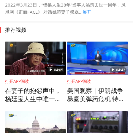
2022年3月23日，“错换人生28年”当事人姚策去世一周年，凤
凰网《正面FACE》 对话姚策妻子熊磊...
展开
推荐视频
04:05
04:43
打开APP阅读
打开APP阅读
在妻子的抱怨声中，
美国观察｜伊朗战争
杨廷宝人生中唯一一
暴露美弹药危机 特朗
次为自己盖房
普怒斥泄密者