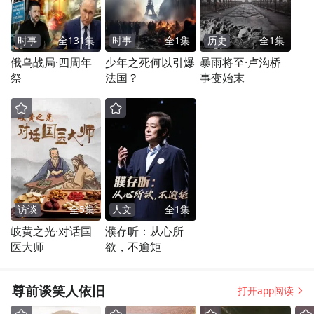
时事
全
131
集
时事
全
1
集
历史
全
1
集
俄乌战局·四周年
少年之死何以引爆
暴雨将至·卢沟桥
祭
法国？
事变始末
访谈
全
5
集
人文
全
1
集
岐黄之光·对话国
濮存昕：从心所
医大师
欲，不逾矩
尊前谈笑人依旧
打开app阅读