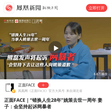
立即打开
可试看
120
秒，去
凤凰网新闻客户端
观看
00:00
08:50
8.8万
播放
正面FACE
凤凰网《正面FACE》官方大风号
来自湖北省
正面FACE｜“错换人生28年”姚策去世一周年 妻
子：会坚持起诉网暴者