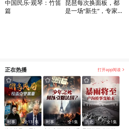
中国民乐·观琴：竹笛
琵琶每次换面板，都
篇
是一场“新生”，专家解
析它和演奏者之间的
关系
正在热播
打开app阅读
时事
全
131
集
时事
全
1
集
历史
全
1
集