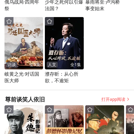
俄乌战局·四周年
少年之死何以引爆
暴雨将至·卢沟桥
祭
法国？
事变始末
访谈
全
5
集
人文
全
1
集
岐黄之光·对话国
濮存昕：从心所
医大师
欲，不逾矩
尊前谈笑人依旧
打开app阅读