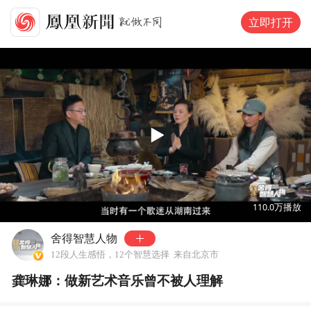
立即打开
00:00
01:01
110.0万
播放
舍得智慧人物
12段人生感悟，12个智慧选择
来自北京市
龚琳娜：做新艺术音乐曾不被人理解