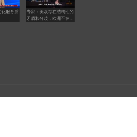
文化服务质
专家：美欧存在结构性的
李胜峰痛批民进党是政治
矛盾和分歧，欧洲不在美
鸦片，让台湾病入膏肓
国的战略重心里