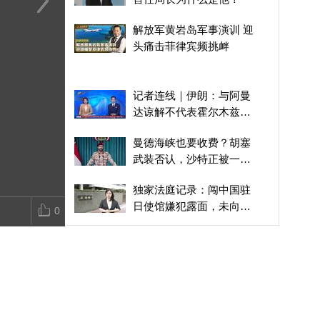
拉美地区35年的期待！
日本“国家情报局”为何会
外媒：伊朗或
解放军黄岩岛军事演训 迎
联合国秘书长遴选，五常
引爆媒体极化，成为政治
尔木兹海峡船
头痛击菲律宾频挑衅
拥有最终投票权
认同分裂的标志性战场？
记者连线｜伊朗：与阿曼
达谅解不代表霍尔木兹重
开
曼德海峡也要收费？胡塞
武装否认，沙特正被一步
步拖入战争
独家法庭记录：闯中国驻
日使馆嫌犯露面，未向中
0
方道歉反省
深圳提升公共文化服务质
量迎APEC会议
美伊战火烧到苏伊士运河
门口，美国天然气船中
招，谁干的？