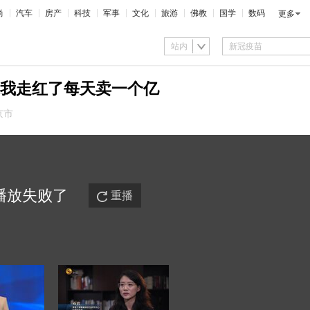
尚
汽车
房产
科技
军事
文化
旅游
佛教
国学
数码
更多
站内
我走红了每天卖一个亿
京市
播放
失败
了
重播