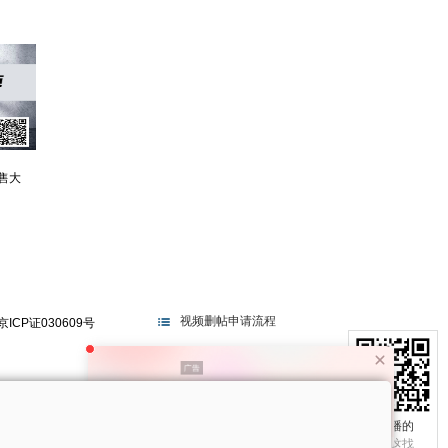
售大
视频删帖申请流程
京ICP证030609号
电视不播的
真相在这找