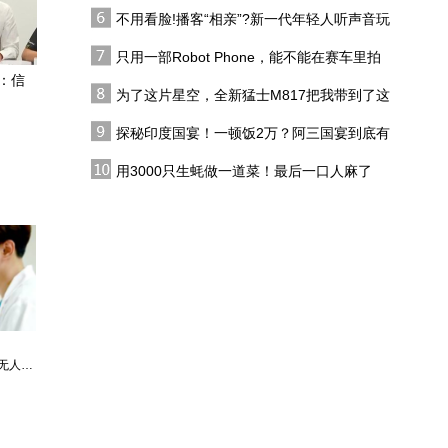
代吗?
遗，普京没有其他选择
不用看脸!播客“相亲”?新一代年轻人听声音玩
伊朗态度强硬，否认与美
恋综
对话，美伊局势还会如何
只用一部Robot Phone，能不能在赛车里拍
升温发酵？
出好莱坞大片？
：信
为了这片星空，全新猛士M817把我带到了这
伊朗锁定海峡掌控权，美
里，值了！
伊谈判再现进展，双方打
探秘印度国宴！一顿饭2万？阿三国宴到底有
打停停意愿如何？
多离谱？
总编关注｜伊阿协议与伊
用3000只生蚝做一道菜！最后一口人麻了
美协议有何关系？
绿营议员造谣卢秀燕护航
毒油，尹乃菁痛批：你们
把民众都当白痴吗
最强仙医：一身布艺却无人不识
婿中狂龙:三年上门女婿后的爆发
男人四十：家有娇妻