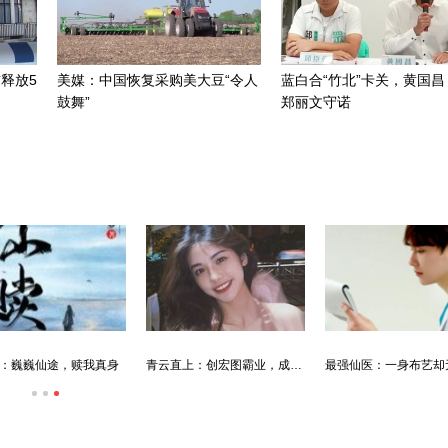
释放5
美媒：中国恢复采购美大豆“令人
蓝白合“竹北”卡关，黄国昌
鼓舞”
郑丽文守诺
：巍巍仙途，赎我真身
青云直上：创宏图霸业，成人生赢家