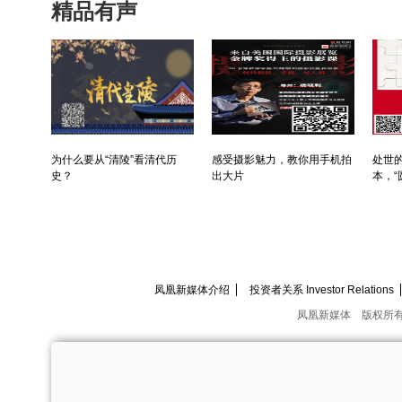
精品有声
为什么要从“清陵”看清代历
感受摄影魅力，教你用手机拍
处世的
史？
出大片
本，“
凤凰新媒体介绍
投资者关系 Investor Relations
凤凰新媒体
版权所