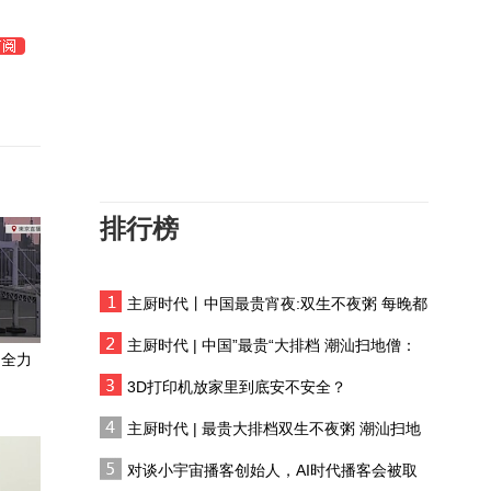
菲渔民谈黄岩岛事件：以
前中菲渔民像朋友一样喝
酒、交易，现在不可能了
差一点，美国自毁中东80
年布局，美媒爆料：赫格
塞思骗了特朗普
美国参议院确认施瓦茨出
任疾控中心主任
排行榜
法国吉伦特山火受控 露营
地重开
主厨时代丨中国最贵宵夜:双生不夜粥 每晚都
以“法”为桥 上海搭建平台
有人花两万吃一桌
为两岸融合发展提供更多
主厨时代 | 中国”最贵“大排档 潮汕扫地僧：
实践机会
：全力
双生不夜粥
日本熊本强震38人死亡 余
3D打印机放家里到底安不安全？
震逾300次
主厨时代 | 最贵大排档双生不夜粥 潮汕扫地
僧 预告片
俄罗斯经济持续被绞
对谈小宇宙播客创始人，AI时代播客会被取
杀，“致命弱点”暴露无