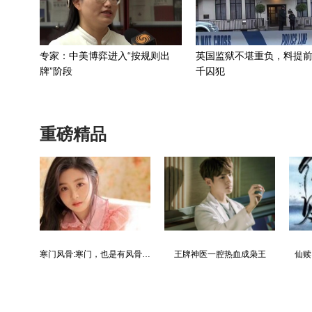
专家：中美博弈进入“按规则出
英国监狱不堪重负，料提前
牌”阶段
千囚犯
重磅精品
都市争锋被新来的女上司给看上
寒门风骨:寒门，也是有风骨的！
王牌神医一腔热血成枭王
仙赎