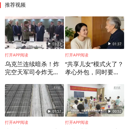
推荐视频
03:23
01:37
打开APP阅读
打开APP阅读
乌克兰连续暗杀！炸
“共享儿女”模式火了？
完空天军司令炸无人
孝心外包，同时要警
机厂厂长，俄内部人
惕玉石床垫推销陷阱
人自危
01:57
00:52
打开APP阅读
打开APP阅读