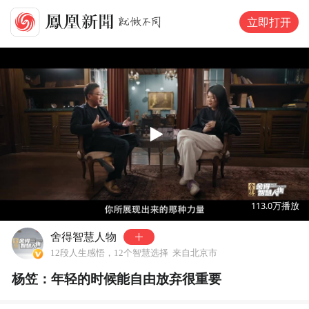
立即打开
00:00
03:32
113.0万
播放
舍得智慧人物
12段人生感悟，12个智慧选择
来自北京市
杨笠：年轻的时候能自由放弃很重要