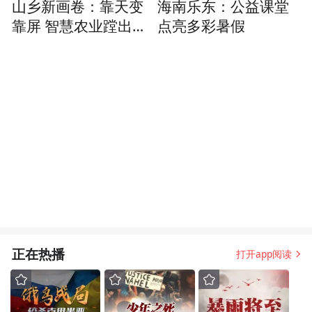
山乡新画卷：靠天变
海南乐东：公益课堂
靠屏 智慧农业蹚出新
点亮多彩暑假
路子
正在热播
打开app阅读