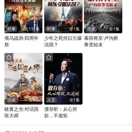
时事
全
131
集
时事
全
1
集
历史
全
1
集
俄乌战局·四周年
少年之死何以引爆
暴雨将至·卢沟桥
祭
法国？
事变始末
访谈
全
5
集
人文
全
1
集
岐黄之光·对话国
濮存昕：从心所
医大师
欲，不逾矩