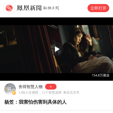
立即打开
00:00
02:39
154.8万
播放
舍得智慧人物
12段人生感悟，12个智慧选择
来自北京市
杨笠：我害怕伤害到具体的人