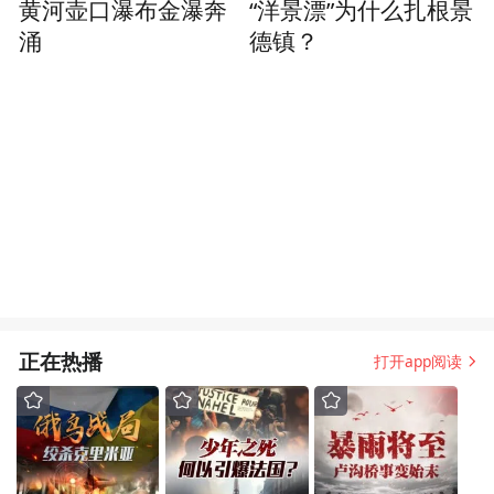
黄河壶口瀑布金瀑奔
“洋景漂”为什么扎根景
涌
德镇？
正在热播
打开app阅读