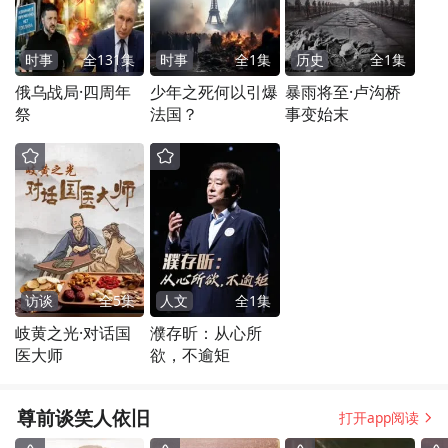
时事
全
131
集
时事
全
1
集
历史
全
1
集
俄乌战局·四周年
少年之死何以引爆
暴雨将至·卢沟桥
祭
法国？
事变始末
访谈
全
5
集
人文
全
1
集
岐黄之光·对话国
濮存昕：从心所
医大师
欲，不逾矩
尊前谈笑人依旧
打开app阅读